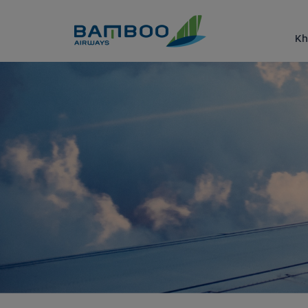
Truy cập nội dung luôn
Kh
Du lịch bãi biển Hải Tiến: n