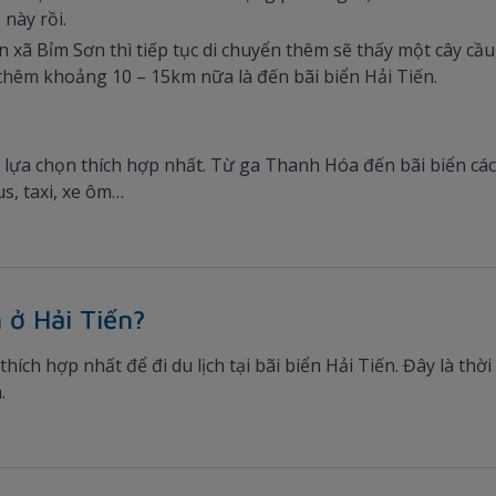
 này rồi.
ến xã Bỉm Sơn thì tiếp tục di chuyển thêm sẽ thấy một cây cầu
i thêm khoảng 10 – 15km nữa là đến bãi biển Hải Tiến.
sự lựa chọn thích hợp nhất. Từ ga Thanh Hóa đến bãi biển c
us, taxi, xe ôm…
h ở Hải Tiến?
hích hợp nhất để đi du lịch tại bãi biển Hải Tiến. Đây là th
.