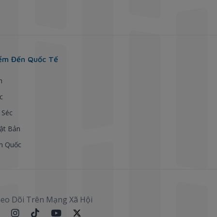
ểm Đến Quốc Tế
h
c
 Séc
ật Bản
n Quốc
eo Dõi Trên Mạng Xã Hội