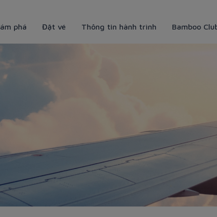
ám phá
Đặt vé
Thông tin hành trình
Bamboo Clu
ạp “vitamin sea” cho những ng