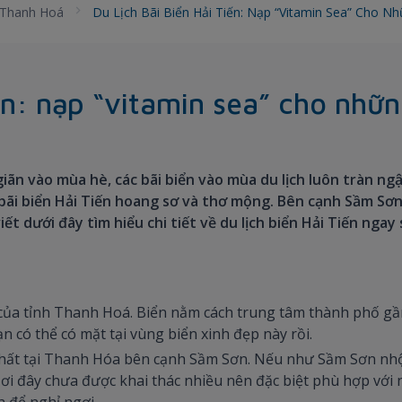
Thanh Hoá
Du Lịch Bãi Biển Hải Tiến: Nạp “vitamin Sea” Cho 
iến: nạp “vitamin sea” cho nhữ
giãn vào mùa hè, các bãi biển vào mùa du lịch luôn tràn ng
bãi biển Hải Tiến hoang sơ và thơ mộng. Bên cạnh Sầm Sơn
ết dưới đây tìm hiểu chi tiết về du lịch biển Hải Tiến ngay
 của tỉnh Thanh Hoá. Biển nằm cách trung tâm thành phố gầ
n có thể có mặt tại vùng biển xinh đẹp này rồi.
 nhất tại Thanh Hóa bên cạnh Sầm Sơn. Nếu như Sầm Sơn nhộ
Nơi đây chưa được khai thác nhiều nên đặc biệt phù hợp với
 để nghỉ ngơi.