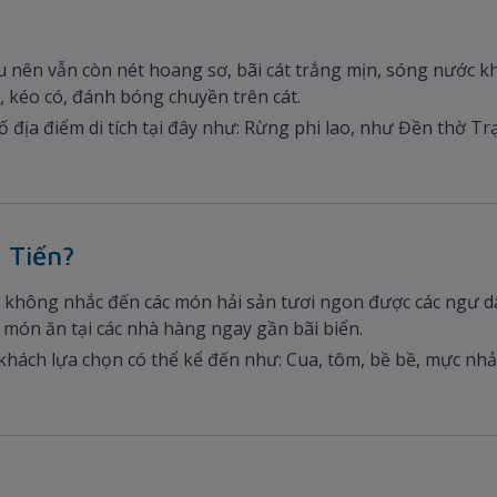
iều nên vẫn còn nét hoang sơ, bãi cát trắng mịn, sóng nước
, kéo có, đánh bóng chuyền trên cát.
địa điểm di tích tại đây như: Rừng phi lao, như Đền thờ Trạ
 Tiến?
 không nhắc đến các món hải sản tươi ngon được các ngư dâ
món ăn tại các nhà hàng ngay gần bãi biển.
ách lựa chọn có thể kể đến như: Cua, tôm, bề bề, mực nhảy, 
n