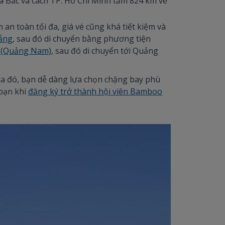
 Bắc và cách TP. Hồ Chí Minh tầm 824 km về
an toàn tối đa, giá vé cũng khá tiết kiệm và
Nẵng
, sau đó di chuyển bằng phương tiện
i (Quảng Nam)
, sau đó di chuyển tới Quảng
a đó, bạn dễ dàng lựa chọn chặng bay phù
 bạn khi
đăng ký trở thành hội viên Bamboo