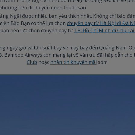
i Nam Trung Bộ, cách thủ đô Hà Nội khoảng 890 km về phía
phương tiện di chuyển quen thuộc sau:
ảng Ngãi được nhiều bạn yêu thích nhất. Không chỉ bảo đảm 
 miền Bắc: Bạn có thể lựa chọn
chuyến bay từ Hà Nội đi Đà 
 bạn nên lựa chọn chuyến bay từ
TP. Hồ Chí Minh đi Chu La
ạng ngày giờ và tần suất bay vé máy bay đến Quảng Nam. Qu
 đó, Bamboo Airways còn mang lại vô vàn ưu đãi hấp dẫn cho
Club
hoặc
nhận tin khuyến mãi
sớm.