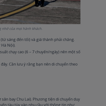
g nhớ của mọi hành khách.
(từ sáng đến tối) và giá thành phải chăng.
ừ Hà Nội).
uất chạy cao (6 – 7 chuyến/ngày) nên một số
 đây. Cần lưu ý rằng bạn nên di chuyển theo
sân bay Chu Lai). Phương tiện di chuyển duy
huyến tàu tùy vào nhu cầu với thông tin như