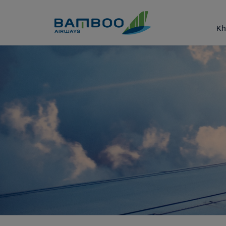
Truy cập nội dung luôn
Kh
Kinh nghiệm du lịch Lý Sơn t