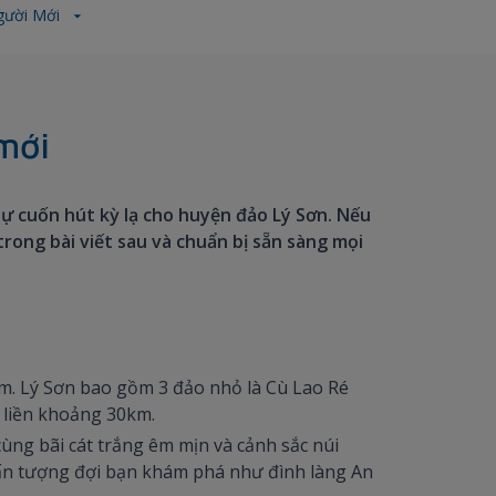
Người Mới
mới
sự cuốn hút kỳ lạ cho huyện đảo Lý Sơn. Nếu
trong bài viết sau và chuẩn bị sẵn sàng mọi
năm. Lý Sơn bao gồm 3 đảo nhỏ là Cù Lao Ré
t liền khoảng 30km.
cùng bãi cát trắng êm mịn và cảnh sắc núi
a ấn tượng đợi bạn khám phá như đình làng An