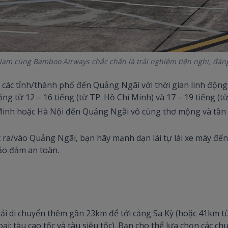
Nam cùng Bamboo Airways chắc chắn là trải nghiệm tiện nghi, đán
 các tỉnh/thành phố đến Quảng Ngãi với thời gian linh động 
ng từ 12 – 16 tiếng (từ TP. Hồ Chí Minh) và 17 – 19 tiếng (t
Minh hoặc Hà Nội đến Quảng Ngãi vô cùng thơ mộng và tần s
 ra/vào Quảng Ngãi, bạn hãy mạnh dạn lái tự lái xe máy đến
ảo đảm an toàn.
 di chuyển thêm gần 23km để tới cảng Sa Kỳ (hoặc 41km từ 
ại: tàu cao tốc và tàu siêu tốc). Bạn cho thể lựa chọn các c