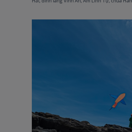
Hải, đình làng Vĩnh An, Âm Linh Tự, chùa H