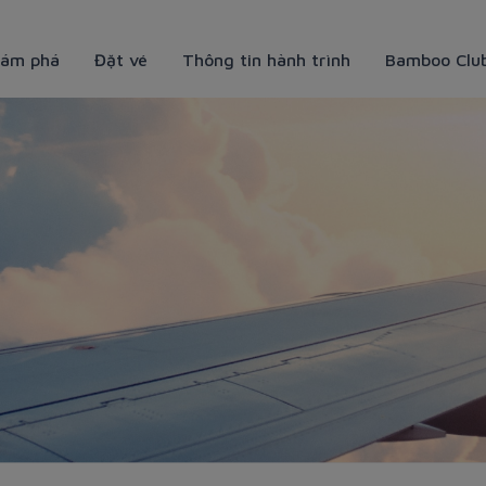
ám phá
Đặt vé
Thông tin hành trình
Bamboo Clu
ự túc hữu ích cho người mới