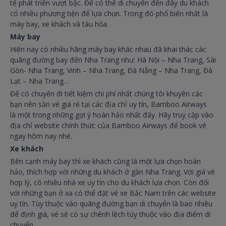
tế phát triển vượt bậc. Để có thể di chuyển đến đây du khách
có nhiều phương tiện để lựa chọn. Trong đó phổ biến nhất là
máy bay, xe khách và tàu hỏa.
Máy bay
Hiện nay có nhiều hãng máy bay khác nhau đã khai thác các
quãng đường bay đến Nha Trang như: Hà Nội – Nha Trang, Sài
Gòn- Nha Trang, Vinh – Nha Trang, Đà Nẵng – Nha Trang, Đà
Lạt – Nha Trang…
Để có chuyến đi tiết kiệm chi phí nhất chúng tôi khuyên các
bạn nên săn vé giá rẻ tại các địa chỉ uy tín, Bamboo Airways
là một trong những gợi ý hoàn hảo nhất đấy. Hãy truy cập vào
địa chỉ website chính thức của Bamboo Airways để book vé
ngay hôm nay nhé.
Xe khách
Bên cạnh máy bay thì xe khách cũng là một lựa chọn hoàn
hảo, thích hợp với những du khách ở gần Nha Trang. Với giá vé
hợp lý, có nhiều nhà xe uy tín cho du khách lựa chọn. Còn đối
với những bạn ở xa có thể đặt vé xe Bắc Nam trên các website
uy tín. Tùy thuộc vào quãng đường bạn di chuyển là bao nhiêu
để định giá, vé sẽ có sự chênh lệch tùy thuộc vào địa điểm di
chuyển.