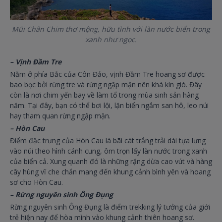
Mũi Chân Chim thơ mộng, hữu tình với làn nước biển trong
xanh như ngọc.
– Vịnh Đầm Tre
Nằm ở phía Bắc của Côn Đảo, vịnh Đầm Tre hoang sơ được
bao bọc bởi rừng tre và rừng ngập mặn nên khá kín gió. Đây
còn là nơi chim yến bay về làm tổ trong mùa sinh sản hàng
năm. Tại đây, bạn có thể bơi lội, lặn biển ngắm san hô, leo núi
hay tham quan rừng ngập mặn.
– Hòn Cau
Điểm đặc trưng của Hòn Cau là bãi cát trắng trải dài tựa lưng
vào núi theo hình cánh cung, ôm trọn lấy làn nước trong xanh
của biển cả. Xung quanh đó là những rặng dừa cao vút và hàng
cây hùng vĩ che chắn mang đến khung cảnh bình yên và hoang
sơ cho Hòn Cau.
– Rừng nguyên sinh Ông Đụng
Rừng nguyên sinh Ông Đụng là điểm trekking lý tưởng của giới
trẻ hiện nay để hòa mình vào khung cảnh thiên hoang sơ.