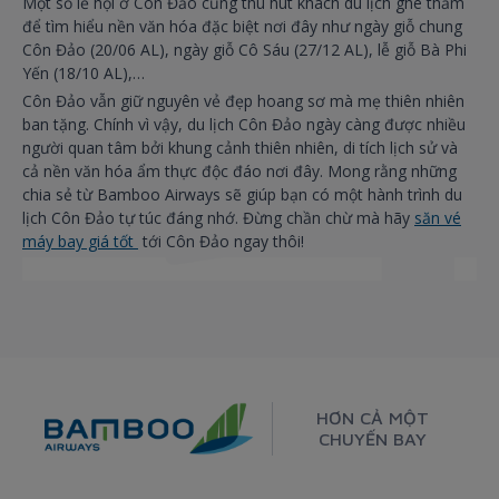
Một số lễ hội ở Côn Đảo cũng thu hút khách du lịch ghé thăm
để tìm hiểu nền văn hóa đặc biệt nơi đây như ngày giỗ chung
Côn Đảo (20/06 AL), ngày giỗ Cô Sáu (27/12 AL), lễ giỗ Bà Phi
Yến (18/10 AL),…
Côn Đảo vẫn giữ nguyên vẻ đẹp hoang sơ mà mẹ thiên nhiên
ban tặng. Chính vì vậy, du lịch Côn Đảo ngày càng được nhiều
người quan tâm bởi khung cảnh thiên nhiên, di tích lịch sử và
cả nền văn hóa ẩm thực độc đáo nơi đây. Mong rằng những
chia sẻ từ Bamboo Airways sẽ giúp bạn có một hành trình du
lịch Côn Đảo tự túc đáng nhớ. Đừng chần chừ mà hãy
săn vé
máy bay giá tốt
tới Côn Đảo ngay thôi!
HƠN CẢ MỘT
CHUYẾN BAY