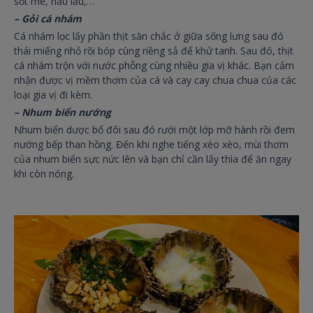
sốt me, nấu lẩu,…
– Gỏi cá nhám
Cá nhám lọc lấy phần thịt săn chắc ở giữa sống lưng sau đó
thái miếng nhỏ rồi bóp cùng riềng sả để khử tanh. Sau đó, thịt
cá nhám trộn với nước phỗng cùng nhiều gia vị khác. Bạn cảm
nhận được vị mềm thơm của cá và cay cay chua chua của các
loại gia vị đi kèm.
– Nhum biển nướng
Nhum biển dược bổ đôi sau đó rưới một lớp mỡ hành rồi đem
nướng bếp than hồng. Đến khi nghe tiếng xèo xèo, mùi thơm
của nhum biển sực nức lên và bạn chỉ cần lấy thìa để ăn ngay
khi còn nóng.