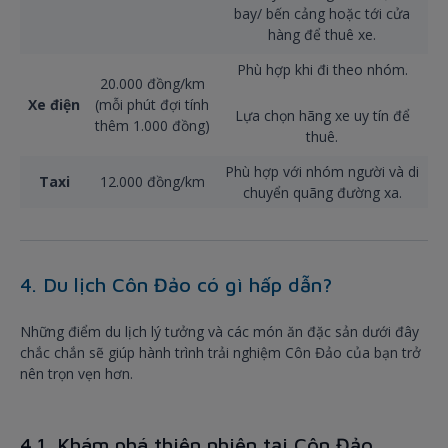
bay/ bến cảng hoặc tới cửa
hàng để thuê xe.
Phù hợp khi đi theo nhóm.
20.000 đồng/km
Xe điện
(mỗi phút đợi tính
Lựa chọn hãng xe uy tín để
thêm 1.000 đồng)
thuê.
Phù hợp với nhóm người và di
Taxi
12.000 đồng/km
chuyển quãng đường xa.
4. Du lịch Côn Đảo có gì hấp dẫn?
Những điểm du lịch lý tưởng và các món ăn đặc sản dưới đây
chắc chắn sẽ giúp hành trình trải nghiệm Côn Đảo của bạn trở
nên trọn vẹn hơn.
4.1. Khám phá thiên nhiên tại Côn Đảo