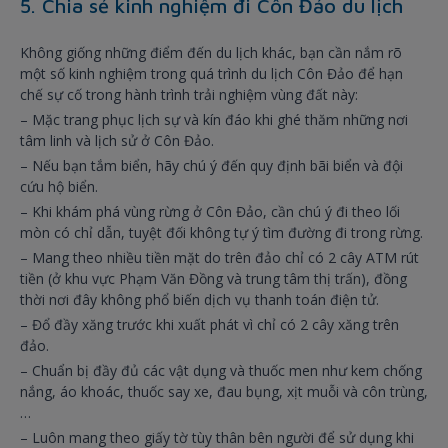
5. Chia sẻ kinh nghiệm đi Côn Đảo du lịch
Không giống những điểm đến du lịch khác, bạn cần nắm rõ
một số kinh nghiệm trong quá trình du lịch Côn Đảo để hạn
chế sự cố trong hành trình trải nghiệm vùng đất này:
– Mặc trang phục lịch sự và kín đáo khi ghé thăm những nơi
tâm linh và lịch sử ở Côn Đảo.
– Nếu bạn tắm biển, hãy chú ý đến quy định bãi biển và đội
cứu hộ biển.
– Khi khám phá vùng rừng ở Côn Đảo, cần chú ý đi theo lối
mòn có chỉ dẫn, tuyệt đối không tự ý tìm đường đi trong rừng.
– Mang theo nhiều tiền mặt do trên đảo chỉ có 2 cây ATM rút
tiền (ở khu vực Phạm Văn Đồng và trung tâm thị trấn), đồng
thời nơi đây không phổ biến dịch vụ thanh toán điện tử.
– Đổ đầy xăng trước khi xuất phát vì chỉ có 2 cây xăng trên
đảo.
– Chuẩn bị đầy đủ các vật dụng và thuốc men như kem chống
nắng, áo khoác, thuốc say xe, đau bụng, xịt muỗi và côn trùng,
…
– Luôn mang theo giấy tờ tùy thân bên người để sử dụng khi