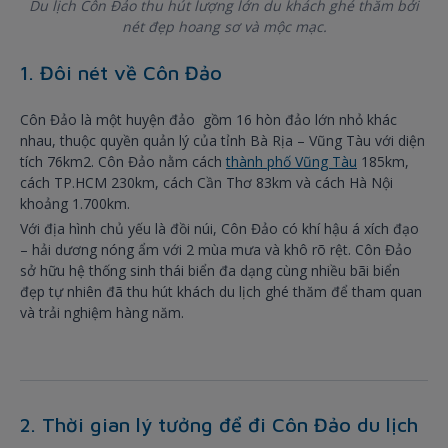
Du lịch Côn Đảo thu hút lượng lớn du khách ghé thăm bởi
nét đẹp hoang sơ và mộc mạc.
1. Đôi nét về Côn Đảo
Côn Đảo là một huyện đảo gồm 16 hòn đảo lớn nhỏ khác
nhau, thuộc quyền quản lý của tỉnh Bà Rịa – Vũng Tàu với diện
tích 76km2. Côn Đảo nằm cách
thành phố Vũng Tàu
185km,
cách TP.HCM 230km, cách Cần Thơ 83km và cách Hà Nội
khoảng 1.700km.
Với địa hình chủ yếu là đồi núi, Côn Đảo có khí hậu á xích đạo
– hải dương nóng ẩm với 2 mùa mưa và khô rõ rệt. Côn Đảo
sở hữu hệ thống sinh thái biển đa dạng cùng nhiều bãi biển
đẹp tự nhiên đã thu hút khách du lịch ghé thăm để tham quan
và trải nghiệm hàng năm.
2. Thời gian lý tưởng để đi Côn Đảo du lịch