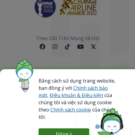
Theo Dõi Trên Mạng Xã Hội
Sơ đồ website
Bằng cách sử dụng trang website,
bạn đồng ý với
Chính sách bảo
@ 2023 Bamboo Airways Copyright. All Rights
Reserved.
mật,
Điều khoản & Điều kiện
của
Business Registration Code: 0107867370
chúng tôi và việc sử dụng cookie
theo
Chính sách cookie
của chúng
tôi.
Đồng ý