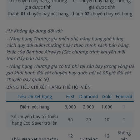
01 chuyến bay hạng Thương
01 chuyến bay hạng Thương
gia được tính
gia được tính
thành
01
chuyến bay xét hạng
thành
02
chuyến bay xét hạng
(*): Không áp dụng đối với:
- Nâng hạng Thương gia miễn phí, nâng hạng ghế bằng
cách quy đổi điểm thưởng hoặc theo chính sách bán hàng
khác của Bamboo Airways (Các chương trình khuyến mãi
thúc đẩy bán hàng);
- Nâng hạng Thương gia có trả phí tại sân bay (trong vòng 03
giờ khởi hành đối với chuyến bay quốc nội và 05 giờ đối với
chuyến bay quốc tế).
BẢNG TIÊU CHÍ XÉT HẠNG THẺ HỘI VIÊN
Tiêu chí xét hạng
First
Diamond
Gold
Emerald
Điểm xét hạng
3,000
2,000
1,000
1
Số chuyến bay tối thiểu
30
20
10
1
hạng Eco Saver trở lên
Không
12
12
Thời gian xét hạng (**)
12 tháng
xét