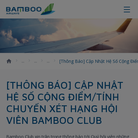
[Thông báo] Cập nhật hệ số cộng đ
[Thông Báo] Cập Nhật Hệ Số Cộng Điể
[THÔNG BÁO] CẬP NHẬT
HỆ SỐ CỘNG ĐIỂM/TÍNH
CHUYẾN XÉT HẠNG HỘI
VIÊN BAMBOO CLUB
Bamboo Club xin trân trọng thông báo tới Quý hội viên những