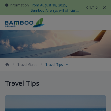
Information:
From August 18, 2025,
1
/1
Bamboo Airways will officially
move all domestic flights to
Tan Son Nhat Terminal T3
Travel Tips - Bamboo Airways
Travel Guide
Travel Tips
Travel Tips