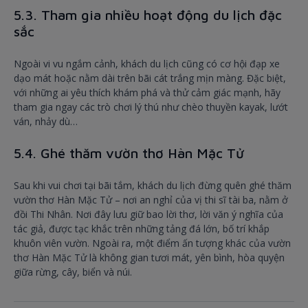
5.3. Tham gia nhiều hoạt động du lịch đặc
sắc
Ngoài vi vu ngắm cảnh, khách du lịch cũng có cơ hội đạp xe
dạo mát hoặc nằm dài trên bãi cát trắng mịn màng. Đặc biệt,
với những ai yêu thích khám phá và thử cảm giác mạnh, hãy
tham gia ngay các trò chơi lý thú như chèo thuyền kayak, lướt
ván, nhảy dù…
5.4. Ghé thăm vườn thơ Hàn Mặc Tử
Sau khi vui chơi tại bãi tắm, khách du lịch đừng quên ghé thăm
vườn thơ Hàn Mặc Tử – nơi an nghỉ của vị thi sĩ tài ba, nằm ở
đồi Thi Nhân. Nơi đây lưu giữ bao lời thơ, lời văn ý nghĩa của
tác giả, được tạc khắc trên những tảng đá lớn, bố trí khắp
khuôn viên vườn. Ngoài ra, một điểm ấn tượng khác của vườn
thơ Hàn Mặc Tử là không gian tươi mát, yên bình, hòa quyện
giữa rừng, cây, biển và núi.