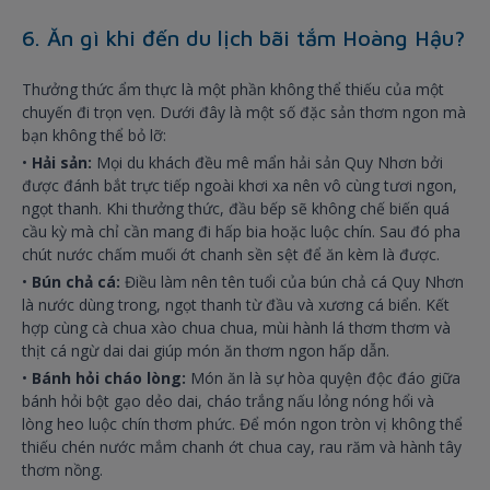
6. Ăn gì khi đến du lịch bãi tắm Hoàng Hậu?
Thưởng thức ẩm thực là một phần không thể thiếu của một
chuyến đi trọn vẹn. Dưới đây là một số đặc sản thơm ngon mà
bạn không thể bỏ lỡ:
•
Hải sản:
Mọi du khách đều mê mẩn hải sản Quy Nhơn bởi
được đánh bắt trực tiếp ngoài khơi xa nên vô cùng tươi ngon,
ngọt thanh. Khi thưởng thức, đầu bếp sẽ không chế biến quá
cầu kỳ mà chỉ cần mang đi hấp bia hoặc luộc chín. Sau đó pha
chút nước chấm muối ớt chanh sền sệt để ăn kèm là được.
•
Bún chả cá:
Điều làm nên tên tuổi của bún chả cá Quy Nhơn
là nước dùng trong, ngọt thanh từ đầu và xương cá biển. Kết
hợp cùng cà chua xào chua chua, mùi hành lá thơm thơm và
thịt cá ngừ dai dai giúp món ăn thơm ngon hấp dẫn.
•
Bánh hỏi cháo lòng:
Món ăn là sự hòa quyện độc đáo giữa
bánh hỏi bột gạo dẻo dai, cháo trắng nấu lỏng nóng hổi và
lòng heo luộc chín thơm phức. Để món ngon tròn vị không thể
thiếu chén nước mắm chanh ớt chua cay, rau răm và hành tây
thơm nồng.