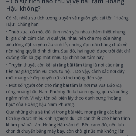
– Có sự tích nào thú vị về bãi tắm Hoàng
Hậu không?
Có rất nhiều sự tích tương truyền về nguồn gốc cái tên “Hoàng
Hậu”. Chẳng hạn:
• Thuở xưa, có một đôi tình nhân yêu nhau thắm thiết nhưng
bị gia đình cấm cản. Vì quá yêu nhau nên cha mẹ của nàng
xiêu lòng đặt ra yêu cầu sính lễ, nhưng đợi mãi chàng chưa về
nên nàng quyết định đi tìm. Sau đó, hai người được trời đất chỉ
đường dẫn lối gặp mặt nhau tại chính bãi tắm này.
• Truyền thuyết còn kể lại rằng bãi tắm từng là nơi các nàng
tiên nữ giáng trần vui chơi, tụ hội… Do vậy, cảnh sắc nơi đây
mới mang vẻ đẹp quyến rũ và thơ mộng đến vậy.
• Một số người còn cho rằng bãi tắm là nơi mà vua Bảo Đại
cùng hoàng hậu Nam Phương đi du hành ngang qua và xuống
ngâm mình. Vì vậy, tên bãi biển lấy theo danh xưng “hoàng
hậu” của Hoàng hậu Nam Phương.
Qua những chia sẻ thú vị trong bài viết, mong rằng các bạn
tích lũy được nhiều kinh nghiệm du lịch cần thiết cho hành trình
khám phá bãi tắm Hoàng Hậu sắp tới. Bên cạnh đó, nếu lựa
chọn di chuyển bằng máy bay, còn chờ gì nữa mà không liên