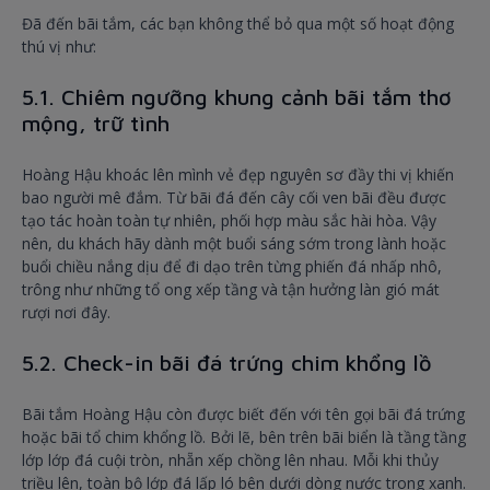
Đã đến bãi tắm, các bạn không thể bỏ qua một số hoạt động
thú vị như:
5.1. Chiêm ngưỡng khung cảnh bãi tắm thơ
mộng, trữ tình
Hoàng Hậu khoác lên mình vẻ đẹp nguyên sơ đầy thi vị khiến
bao người mê đắm. Từ bãi đá đến cây cối ven bãi đều được
tạo tác hoàn toàn tự nhiên, phối hợp màu sắc hài hòa. Vậy
nên, du khách hãy dành một buổi sáng sớm trong lành hoặc
buổi chiều nắng dịu để đi dạo trên từng phiến đá nhấp nhô,
trông như những tổ ong xếp tầng và tận hưởng làn gió mát
rượi nơi đây.
5.2. Check-in bãi đá trứng chim khổng lồ
Bãi tắm Hoàng Hậu còn được biết đến với tên gọi bãi đá trứng
hoặc bãi tổ chim khổng lồ. Bởi lẽ, bên trên bãi biển là tầng tầng
lớp lớp đá cuội tròn, nhẵn xếp chồng lên nhau. Mỗi khi thủy
triều lên, toàn bộ lớp đá lấp ló bên dưới dòng nước trong xanh.