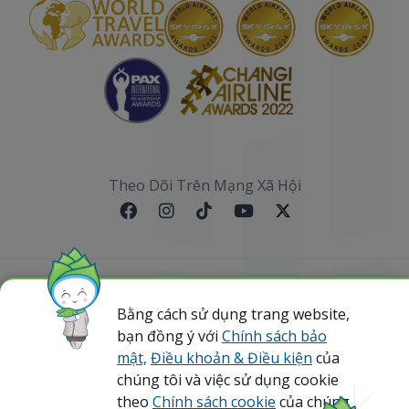
Theo Dõi Trên Mạng Xã Hội
Sơ đồ website
Bằng cách sử dụng trang website,
bạn đồng ý với
Chính sách bảo
@ 2023 Bamboo Airways Copyright. All Rights
Reserved.
mật,
Điều khoản & Điều kiện
của
Business Registration Code: 0107867370
chúng tôi và việc sử dụng cookie
theo
Chính sách cookie
của chúng