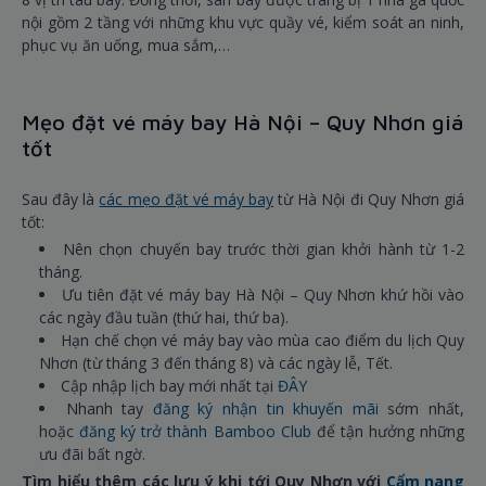
nội gồm 2 tầng với những khu vực quầy vé, kiểm soát an ninh,
phục vụ ăn uống, mua sắm,…
Mẹo đặt vé máy bay Hà Nội – Quy Nhơn giá
tốt
Sau đây là
các mẹo đặt vé máy bay
từ Hà Nội đi Quy Nhơn giá
tốt:
Nên chọn chuyến bay trước thời gian khởi hành từ 1-2
tháng.
Ưu tiên đặt vé máy bay Hà Nội – Quy Nhơn khứ hồi vào
các ngày đầu tuần (thứ hai, thứ ba).
Hạn chế chọn vé máy bay vào mùa cao điểm du lịch Quy
Nhơn (từ tháng 3 đến tháng 8) và các ngày lễ, Tết.
Cập nhập lịch bay mới nhất tại
ĐÂY
Nhanh tay
đăng ký nhận tin khuyến mãi
sớm nhất,
hoặc
đăng ký trở thành Bamboo Club
để tận hưởng những
ưu đãi bất ngờ.
Tìm hiểu thêm các lưu ý khi tới Quy Nhơn với
Cẩm nang