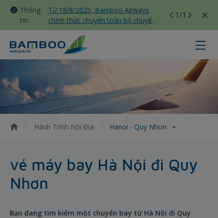
Thông
Từ 18/8/2025, Bamboo Airways
1
/1
tin:
chính thức chuyển toàn bộ chuyến
bay nội địa sang nhà ga T3 Tân
Sơn Nhất
Hanoi - Quy Nhon - Bamboo Airwa
Hành Trình Nội Địa
Hanoi - Quy Nhon
vé máy bay Hà Nội đi Quy
Nhơn
Bạn đang tìm kiếm một chuyến bay từ Hà Nội đi Quy