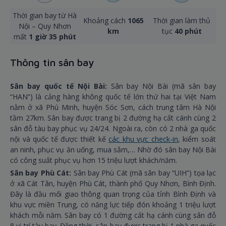
Thời gian bay từ Hà
Khoảng cách
1065
Thời gian làm thủ
Nội – Quy Nhơn
km
tục
40 phút
mất
1 giờ 35 phút
Thông tin sân bay
Sân bay quốc tế Nội Bài:
Sân bay Nội Bài (mã sân bay
“HAN”) là cảng hàng không quốc tế lớn thứ hai tại Việt Nam
nằm ở xã Phú Minh, huyện Sóc Sơn, cách trung tâm Hà Nội
tầm 27km. Sân bay được trang bị 2 đường hạ cất cánh cùng 2
sân đỗ tàu bay phục vụ 24/24. Ngoài ra, còn có 2 nhà ga quốc
nội và quốc tế được thiết kế
các khu vực check-in
, kiểm soát
an ninh, phục vụ ăn uống, mua sắm,… Nhờ đó sân bay Nội Bài
có công suất phục vụ hơn 15 triệu lượt khách/năm.
Sân bay Phù Cát:
Sân bay Phù Cát (mã sân bay “UIH”) tọa lạc
ở xã Cát Tân, huyện Phù Cát, thành phố Quy Nhơn, Bình Định.
Đây là đầu mối giao thông quan trọng của tỉnh Bình Định và
khu vực miền Trung, có năng lực tiếp đón khoảng 1 triệu lượt
khách mỗi năm. Sân bay có 1 đường cất hạ cánh cùng sân đỗ
8 vị trí tàu bay. Đồng thời, sân bay được trang bị 1 nhà ga quốc