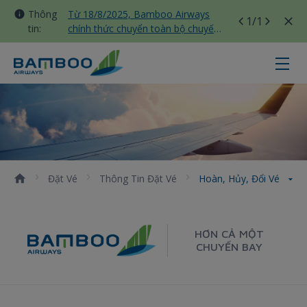
Thông
Từ 18/8/2025, Bamboo Airways
1
/1
tin:
chính thức chuyển toàn bộ chuyến
bay nội địa sang nhà ga T3 Tân
Sơn Nhất
Hoàn, hủy, đổi vé - Bamboo Airwa
Đặt Vé
Thông Tin Đặt Vé
Hoàn, Hủy, Đổi Vé
HƠN CẢ MỘT
CHUYẾN BAY