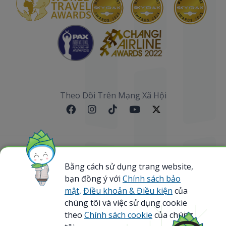
Theo Dõi Trên Mạng Xã Hội
Sơ đồ website
Bằng cách sử dụng trang website,
bạn đồng ý với
Chính sách bảo
@ 2023 Bamboo Airways Copyright. All Rights
Reserved.
mật,
Điều khoản & Điều kiện
của
Business Registration Code: 0107867370
chúng tôi và việc sử dụng cookie
theo
Chính sách cookie
của chúng