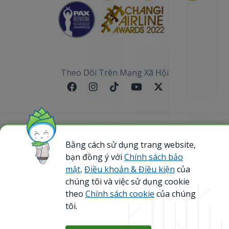
Theo Dõi Trên Mạng Xã Hội
Sơ đồ website
Bằng cách sử dụng trang website,
bạn đồng ý với
Chính sách bảo
@ 2023 Bamboo Airways Copyright. All Rights
Reserved.
mật,
Điều khoản & Điều kiện
của
Business Registration Code: 0107867370
chúng tôi và việc sử dụng cookie
theo
Chính sách cookie
của chúng
tôi.