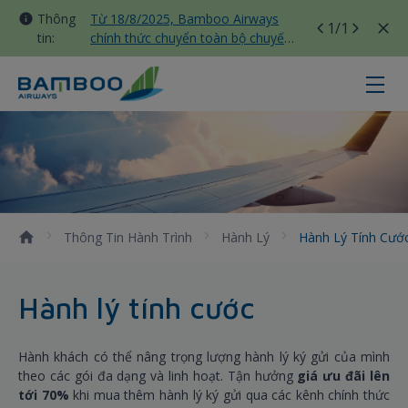
Thông
Từ 18/8/2025, Bamboo Airways
1
/1
tin:
chính thức chuyển toàn bộ chuyến
bay nội địa sang nhà ga T3 Tân
Sơn Nhất
Hành lý tính cước - Bamboo Airwa
Thông Tin Hành Trình
Hành Lý
Hành Lý Tính Cướ
Hành lý tính cước
Hành khách có thể nâng trọng lượng hành lý ký gửi của mình
theo các gói đa dạng và linh hoạt. Tận hưởng
giá ưu đãi lên
tới 70%
khi mua thêm hành lý ký gửi qua các kênh chính thức