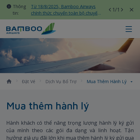
Thông
Từ 18/8/2025, Bamboo Airways
1
/1
tin:
chính thức chuyển toàn bộ chuyến
bay nội địa sang nhà ga T3 Tân
Sơn Nhất
Mua thêm hành lý - Bamboo Airw
Đặt Vé
Dịch Vụ Bổ Trợ
Mua Thêm Hành Lý
Mua thêm hành lý
Hành khách có thể nâng trọng lượng hành lý ký gửi
của mình theo các gói đa dạng và linh hoạt. Tận
hưởng giá ưu đãi lớn khi mua thêm hành lý ký gửi qua