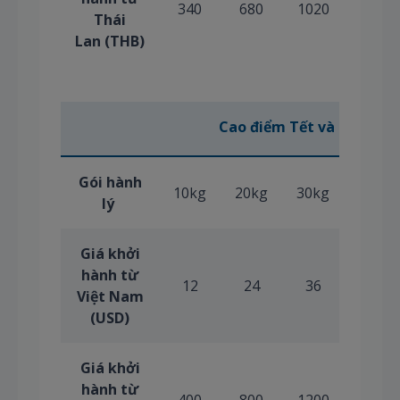
340
680
1020
1360
Thái
Lan (THB)
(*)
Cao điểm Tết và hè
Gói hành
10kg
20kg
30kg
40kg
lý
Giá khởi
hành từ
12
24
36
48
Việt Nam
(USD)
Giá khởi
hành từ
400
800
1200
1600