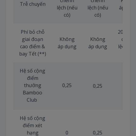
chênh
chênh
Không
Trễ chuyến
lệch (nếu
lệch (nếu
áp dụn
có)
có)
Phí bỏ chỗ
20 USD
giai đoạn
Không
Không
chênh
cao điểm &
áp dụng
áp dụng
lệch (n
bay Tết (**)
có)
Hệ số cộng
điểm
thưởng
0,25
0,5
0,25
Bamboo
Club
Hệ số cộng
điểm xét
hạng
0
0,25
0,5