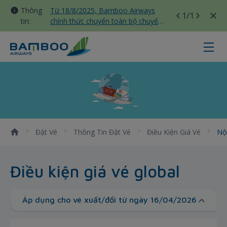
Thông
Từ 18/8/2025, Bamboo Airways
1
/1
tin:
chính thức chuyển toàn bộ chuyến
bay nội địa sang nhà ga T3 Tân
Sơn Nhất
Nội địa - Bamboo Airways
Đặt Vé
Thông Tin Đặt Vé
Điều Kiện Giá Vé
Nộ
Điều kiện giá vé global
Áp dụng cho vé xuất/đổi từ ngày 16/04/2026