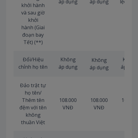
áp dụng
áp dụng
lệch (n
khởi hành
có)
và sau giờ
khởi
hành (Giai
đoạn bay
Tết) (**)
Đổi/Hiệu
Không
Không
Không
chỉnh họ tên
áp dụng
áp dụn
áp dụng
Đảo trật tự
họ tên/
Thêm tên
108.000
108.000
108.00
đệm với tên
VNĐ
VNĐ
VNĐ
không
thuần Việt