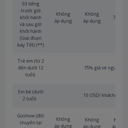
03 tiếng
trước giờ
Không
Không
khởi hành
70 US
áp dụng
áp dụng
và sau giờ
khởi hành
(Giai đoạn
bay Tết) (**)
Trẻ em (từ 2
đến dưới 12
75% giá vé người lớ
tuổi)
Em bé (dưới
10 USD/ khách/chặn
2 tuổi)
Goshow (đổi
Không
Không
Không
chuyến tại
áp dụng
áp dụng
áp dụn