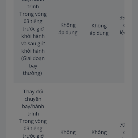
trình
Trong vòng
35 USD
03 tiếng
Không
chênh
Không
trước giờ
áp dụng
lệch (n
áp dụng
khởi hành
có)
và sau giờ
khởi hành
(Giai đoạn
bay
thường)
Thay đổi
chuyến
bay/hành
trình
Trong vòng
70 USD
03 tiếng
Không
Không
chênh
trước giờ