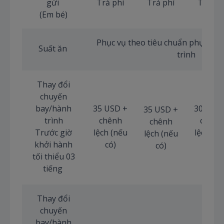
gửi
Trả phí
Trả phí
Trả ph
(Em bé)
Phục vụ theo tiêu chuẩn phục vụ 
Suất ăn
trình
Thay đổi
chuyến
bay/hành
35 USD +
30 USD
35 USD +
trình
chênh
chênh
chênh
Trước giờ
lệch (nếu
lệch (n
lệch (nếu
khởi hành
có)
có)
có)
tối thiểu 03
tiếng
Thay đổi
chuyến
bay/hành