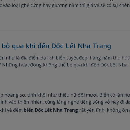
c vào loại ghế cứng hay giường nằm thì giá vé sẽ có sự chê
 bỏ qua khi đến Dốc Lết Nha Trang
n như là địa điểm du lịch biển tuyệt đẹp, hàng năm thu hút 
y? Những hoạt động không thể bỏ qua khi đến Dốc Lết Nha T
 hoang sơ, tinh khôi như thiếu nữ đôi mươi. Biển có làn nư
nh vào thiên nhiên, cùng lắng nghe tiếng sóng vỗ hay đi dạ
 khi về đêm
biển Dốc Lết Nha Trang
rất yên tĩnh, không ồn