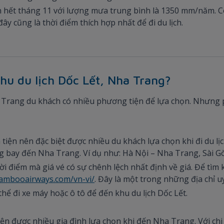
 hết tháng 11 với lượng mưa trung bình là 1350 mm/năm. C
ây cũng là thời điểm thích hợp nhất để đi du lịch.
hu du lịch Dốc Lết, Nha Trang?
 Trang du khách có nhiều phương tiện để lựa chọn. Nhưng 
 tiện nên đặc biệt được nhiều du khách lựa chọn khi đi du l
g bay đến Nha Trang. Ví dụ như: Hà Nội – Nha Trang, Sài 
 điểm mà giá vé có sự chênh lệch nhất định về giá. Để tìm 
ambooairways.com/vn-vi/
. Đây là một trong những địa chỉ u
thể đi xe máy hoặc ô tô để đến khu du lịch Dốc Lết.
 được nhiều gia đình lựa chọn khi đến Nha Trang. Với chi 