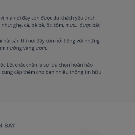
 vị mà nơi đây còn được du khách yêu thích
như: ghẹ, cá, bề bề, ốc, tôm, mực… được bắt
 hải sản thì nơi đây còn nổi tiếng với những
 nem nướng vàng ươm.
ốc Lết chắc chắn là sự lựa chọn hoàn hảo
đã cung cấp thêm cho bạn nhiều thông tin hữu
N BAY