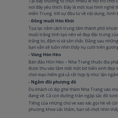
Tại đây thường tổ chức nhiều lễ hội trò chơi 
nơi đây yêu thích. Đây là một loại hình nghệ 
miền Trung. Với sự đầu tư về nội dung, hình t
-
Đồng muối Hòn Khói
Tọa lạc nằm cách trung tâm thành phố khoản
muối trắng tinh tạo nên vẻ đẹp đặc trưng c
trắng to, đậm vị và săn chắc. Đằng sau những
bạn vẫn sẽ luôn nhìn thấy nụ cười trên gương
- Vùng Hòn Hèo
Bán đảo Hòn Hèo – Nha Trang thuộc địa phậ
được thu vào tầm mắt một bờ biển xinh đẹp vớ
chơi mạo hiểm giá cả rất hợp lý như: lặn ngắm 
- Ngắm đồi phượng đỏ
Du khách có dịp ghé thăm Nha Trang vào mùa
đang về. Cả con đường tràn ngập sắc đỏ tươi
Tiếng của những chú ve xao xác gọi hè về cũ
phượng khoe sắc thắm, bạn sẽ chợt nhìn thấy m