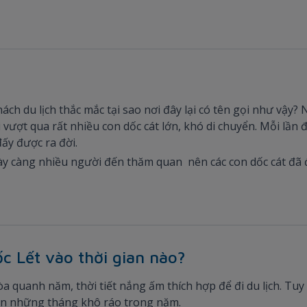
khách du lịch thắc mắc tại sao nơi đây lại có tên gọi như vậy?
 vượt qua rất nhiều con dốc cát lớn, khó di chuyển. Mỗi lần 
đấy được ra đời.
ày càng nhiều người đến thăm quan nên các con dốc cát đã đ
Dốc Lết vào thời gian nào?
òa quanh năm, thời tiết nắng ấm thích hợp để đi du lịch. Tuy
n những tháng khô ráo trong năm.