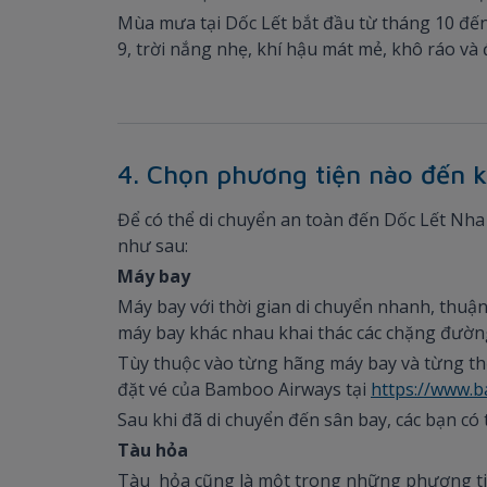
Mùa mưa tại Dốc Lết bắt đầu từ tháng 10 đến
9, trời nắng nhẹ, khí hậu mát mẻ, khô ráo và đ
4. Chọn phương tiện nào đến k
Để có thể di chuyển an toàn đến Dốc Lết Nha
như sau:
Máy bay
Máy bay với thời gian di chuyển nhanh, thuận
máy bay khác nhau khai thác các chặng đườn
Tùy thuộc vào từng hãng máy bay và từng thời
đặt vé của Bamboo Airways tại
https://www.b
Sau khi đã di chuyển đến sân bay, các bạn có 
Tàu hỏa
Tàu hỏa cũng là một trong những phương tiện