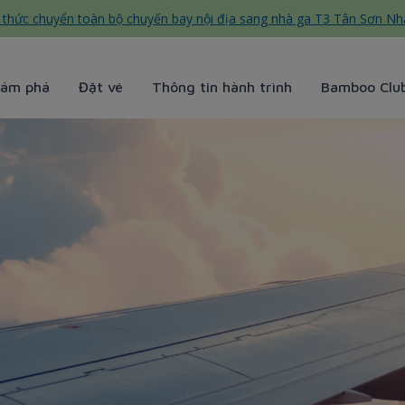
thức chuyển toàn bộ chuyến bay nội địa sang nhà ga T3 Tân Sơn Nh
ám phá
Đặt vé
Thông tin hành trình
Bamboo Clu
 lịch Dốc Lết, Nha Trang từ 