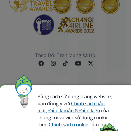
Theo Dõi Trên Mạng Xã Hội
Sơ đồ website
Bằng cách sử dụng trang website,
bạn đồng ý với
Chính sách bảo
@ 2023 Bamboo Airways Copyright. All Rights
Reserved.
mật,
Điều khoản & Điều kiện
của
Business Registration Code: 0107867370
chúng tôi và việc sử dụng cookie
theo
Chính sách cookie
của chúng