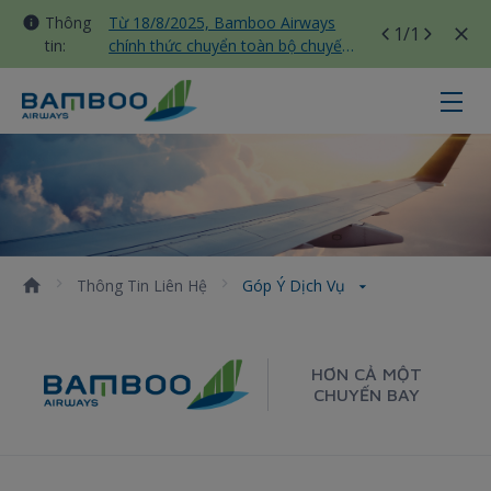
Thông
Từ 18/8/2025, Bamboo Airways
1
/1
tin:
chính thức chuyển toàn bộ chuyến
bay nội địa sang nhà ga T3 Tân
Sơn Nhất
Góp ý dịch vụ - Bamboo Airways
Thông Tin Liên Hệ
Góp Ý Dịch Vụ
HƠN CẢ MỘT
CHUYẾN BAY