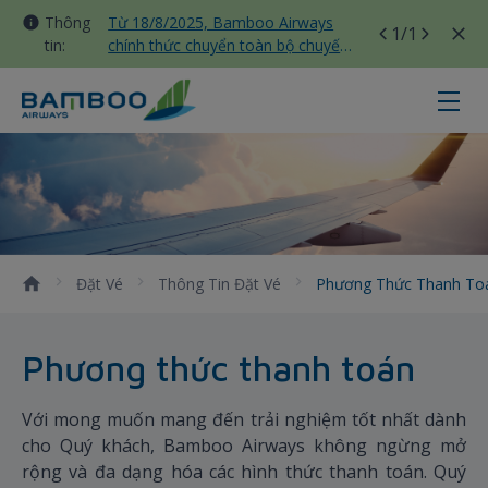
Thông
Từ 18/8/2025, Bamboo Airways
1
/1
tin:
chính thức chuyển toàn bộ chuyến
bay nội địa sang nhà ga T3 Tân
Sơn Nhất
Phương thức thanh toán - Bamboo
Đặt Vé
Thông Tin Đặt Vé
Phương Thức Thanh T
Phương thức thanh toán
Với mong muốn mang đến trải nghiệm tốt nhất dành
cho Quý khách, Bamboo Airways không ngừng mở
rộng và đa dạng hóa các hình thức thanh toán. Quý