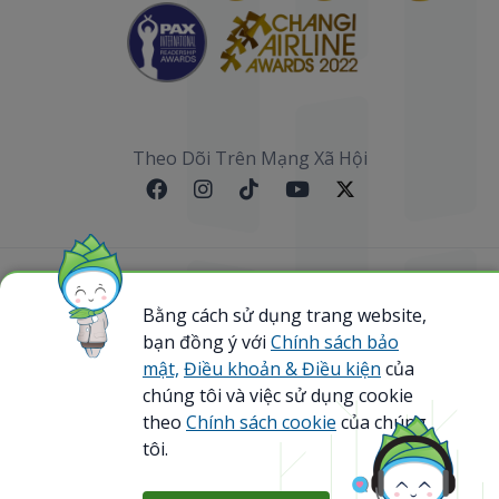
Theo Dõi Trên Mạng Xã Hội
Sơ đồ website
Bằng cách sử dụng trang website,
bạn đồng ý với
Chính sách bảo
@ 2023 Bamboo Airways Copyright. All Rights
Reserved.
mật,
Điều khoản & Điều kiện
của
Business Registration Code: 0107867370
chúng tôi và việc sử dụng cookie
theo
Chính sách cookie
của chúng
tôi.