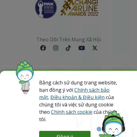
Theo Dõi Trên Mạng Xã Hội
Sơ đồ website
Bằng cách sử dụng trang website,
bạn đồng ý với
Chính sách bảo
@ 2023 Bamboo Airways Copyright. All Rights
Reserved.
mật,
Điều khoản & Điều kiện
của
Business Registration Code: 0107867370
chúng tôi và việc sử dụng cookie
theo
Chính sách cookie
của chúng
tôi.
Đồng ý