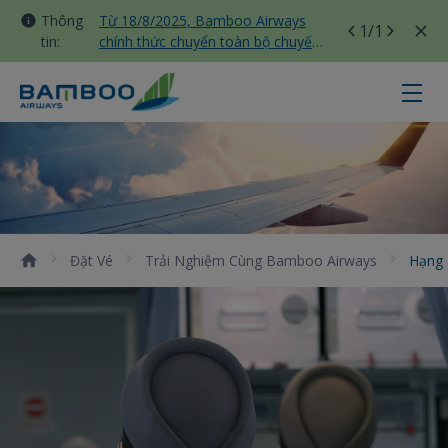
Thông
Từ 18/8/2025, Bamboo Airways
1
/1
tin:
chính thức chuyển toàn bộ chuyến
bay nội địa sang nhà ga T3 Tân
Sơn Nhất
Hạng Economy - Bamboo Airways
Đặt Vé
Trải Nghiệm Cùng Bamboo Airways
Hạng