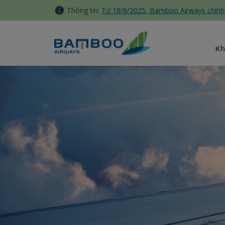
Truy cập nội dung luôn
Thông tin:
Từ 18/8/2025, Bamboo Airways chính 
Kh
Mua số đẹp - Bamboo Airway