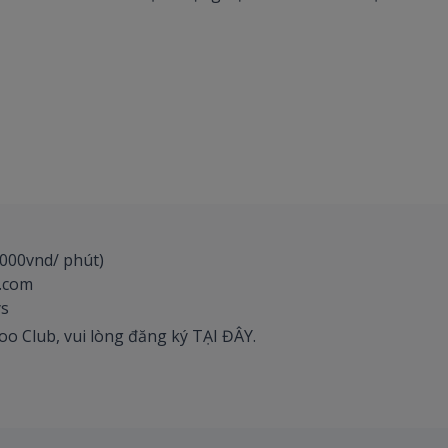
.000vnd/ phút)
s.com
ys
o Club, vui lòng đăng ký TẠI ĐÂY.