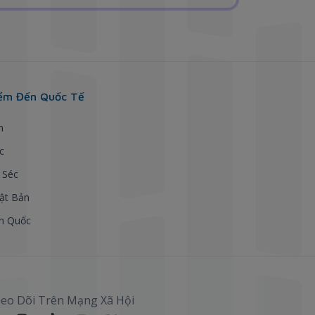
ểm Đến Quốc Tế
h
c
 Séc
ật Bản
n Quốc
eo Dõi Trên Mạng Xã Hội