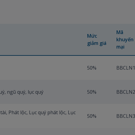
Mã
Mức
khuyến
giảm giá
mại
50%
BBCLN
uý, ngũ quý, lục quý
50%
BBCLN
ài, Phát lộc, Lục quý phát lộc, Lục
50%
BBCLN