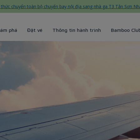
thức chuyển toàn bộ chuyến bay nội địa sang nhà ga T3 Tân Sơn Nh
ám phá
Đặt vé
Thông tin hành trình
Bamboo Clu
s