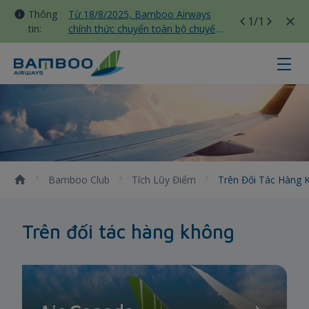
Thông
Từ 18/8/2025, Bamboo Airways
1
/1
tin:
chính thức chuyển toàn bộ chuyến
bay nội địa sang nhà ga T3 Tân
Sơn Nhất
Trên đối tác hàng không - Bamboo
Bamboo Club
Tích Lũy Điểm
Trên Đối Tác Hàng
Trên đối tác hàng không