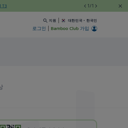
1
/1
l T3
지원
대한민국
•
한국인
로그인
Bamboo Club
가입
상