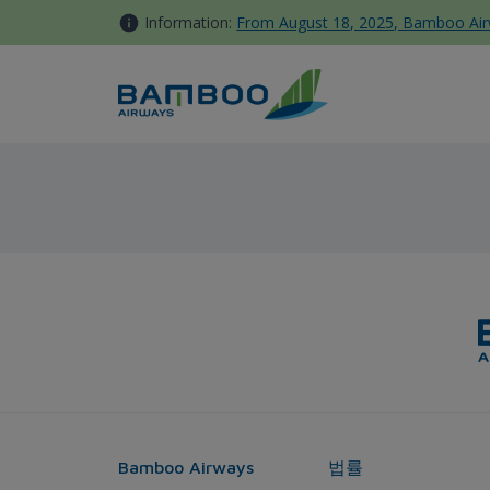
컨텐츠로 이동
Information:
From August 18, 2025, Bamboo Airwa
후에 - 멜번 - Bamboo Airways
Bamboo Airways
법률