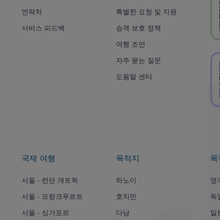
연락처
특별한 요청 및 지원
서비스 피드백
승객 보호 정책
여행 조언
자주 묻는 질문
도움말 센터
국제 여행
목적지
목
서울 - 런던 개트윅
하노이
영
서울 - 프랑크푸르트
호치민
독
서울 - 싱가포르
다낭
일