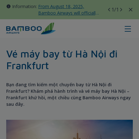
Information:
From August 18, 2025,
1
/1
Bamboo Airways will officially
move all domestic flights to
Tan Son Nhat Terminal T3
하노이 - 프랑크푸르트 - Bamboo Air
Vé máy bay từ Hà Nội đi
Frankfurt
Bạn đang tìm kiếm một chuyến bay từ Hà Nội đi
Frankfurt? Khám phá hành trình và vé máy bay Hà Nội –
Frankfurt khứ hồi, một chiều cùng Bamboo Airways ngay
sau đây.