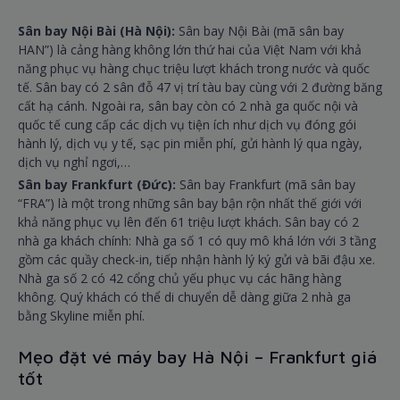
Sân bay Nội Bài (Hà Nội):
Sân bay Nội Bài (mã sân bay
HAN”) là cảng hàng không lớn thứ hai của Việt Nam với khả
năng phục vụ hàng chục triệu lượt khách trong nước và quốc
tế. Sân bay có 2 sân đỗ 47 vị trí tàu bay cùng với 2 đường băng
cất hạ cánh. Ngoài ra, sân bay còn có 2 nhà ga quốc nội và
quốc tế cung cấp các dịch vụ tiện ích như dịch vụ đóng gói
hành lý, dịch vụ y tế, sạc pin miễn phí, gửi hành lý qua ngày,
dịch vụ nghỉ ngơi,…
Sân bay Frankfurt (Đức):
Sân bay Frankfurt (mã sân bay
“FRA”) là một trong những sân bay bận rộn nhất thế giới với
khả năng phục vụ lên đến 61 triệu lượt khách. Sân bay có 2
nhà ga khách chính: Nhà ga số 1 có quy mô khá lớn với 3 tầng
gồm các quầy check-in, tiếp nhận hành lý ký gửi và bãi đậu xe.
Nhà ga số 2 có 42 cổng chủ yếu phục vụ các hãng hàng
không. Quý khách có thể di chuyển dễ dàng giữa 2 nhà ga
bằng Skyline miễn phí.
Mẹo đặt vé máy bay Hà Nội – Frankfurt giá
tốt