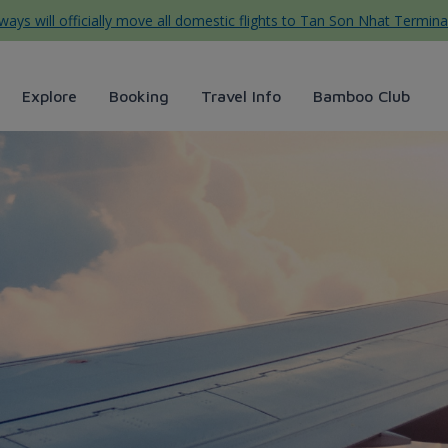
ys will officially move all domestic flights to Tan Son Nhat Termina
Explore
Booking
Travel Info
Bamboo Club