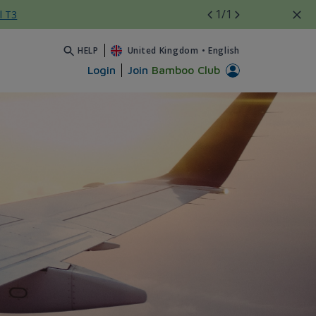
1
/1
l T3
HELP
United Kingdom
•
English
Login
Join
Bamboo Club