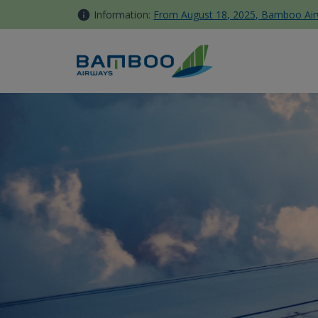
跳转到内容
Information:
From August 18, 2025, Bamboo Airwa
Trung thu đi đâu chơi ở TP.