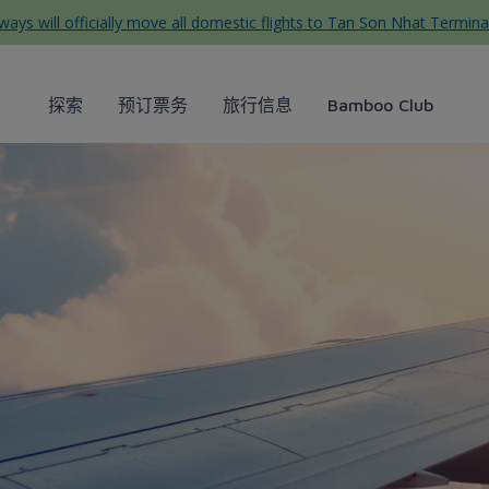
ys will officially move all domestic flights to Tan Son Nhat Termina
探索
预订票务
旅行信息
Bamboo Club
 Hồ Chí Minh? Những địa điểm