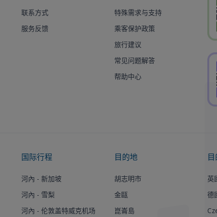
联系方式
特殊需求与支持
服务反馈
乘客保护政策
旅行建议
常见问题解答
帮助中心
国际行程
目的地
目
河內 - 新加坡
胡志明市
英
河內 - 雪梨
金甌
德
河內 - 伦敦盖特威克机场
崑崙島
Cz