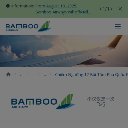
Information:
From August 18, 2025,
1
/1
Bamboo Airways will officially
move all domestic flights to
Tan Son Nhat Terminal T3
Chiêm ngưỡng 12 bãi tắm Phú Qu
Chiêm Ngưỡng 12 Bãi Tắm Phú Quốc
不仅仅是一次
飞行