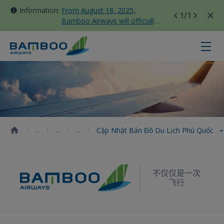
Information:
From August 18, 2025,
1
/1
Bamboo Airways will officially
move all domestic flights to
Tan Son Nhat Terminal T3
Cập nhật bản đồ du lịch Phú Quốc
Cập Nhật Bản Đồ Du Lịch Phú Quốc
不仅仅是一次
飞行