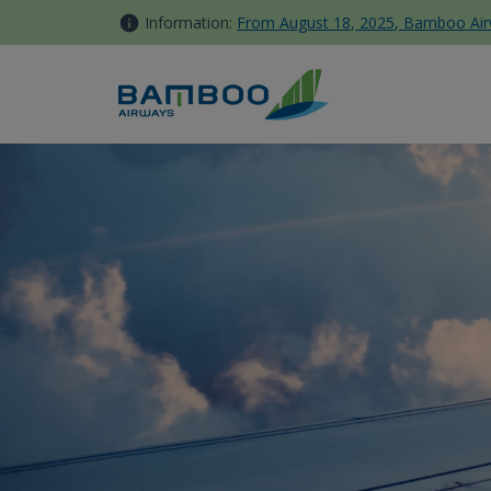
跳转到内容
Information:
From August 18, 2025, Bamboo Airwa
Kinh nghiệm khám phá khu du