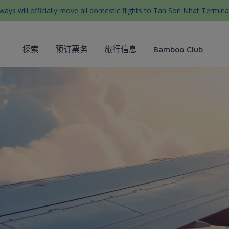
ys will officially move all domestic flights to Tan Son Nhat Termina
探索
预订票务
旅行信息
Bamboo Club
 lịch Dốc Lết, Nha Trang từ 