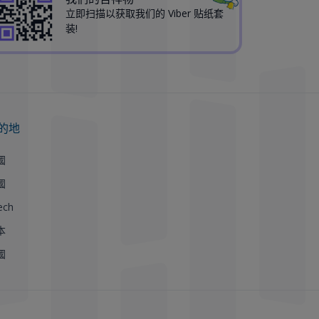
立即扫描以获取我们的 Viber 贴纸套
装!
的地
國
國
ech
本
國