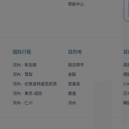
帮助中心
国际行程
目的地
目
河內 - 新加坡
胡志明市
英
河內 - 雪梨
金甌
德
河內 - 伦敦盖特威克机场
崑崙島
Cz
河內 - 東京-成田
奠邊
日
河內 - 仁川
河內
韓