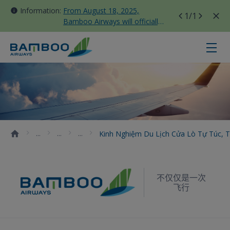
Information:
From August 18, 2025,
1
/1
Bamboo Airways will officially
move all domestic flights to
Tan Son Nhat Terminal T3
Kinh nghiệm du lịch Cửa Lò tự túc
Kinh Nghiệm Du Lịch Cửa Lò Tự Túc, 
不仅仅是一次
飞行