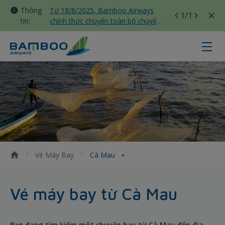
Thông
Từ 18/8/2025, Bamboo Airways
1
/1
tin:
chính thức chuyển toàn bộ chuyến
bay nội địa sang nhà ga T3 Tân
Sơn Nhất
Cà Mau - Bamboo Airways
Vé Máy Bay
Cà Mau
Vé máy bay từ Cà Mau
Bạn đang tìm kiếm một chuyến bay từ Cà Mau đến địa