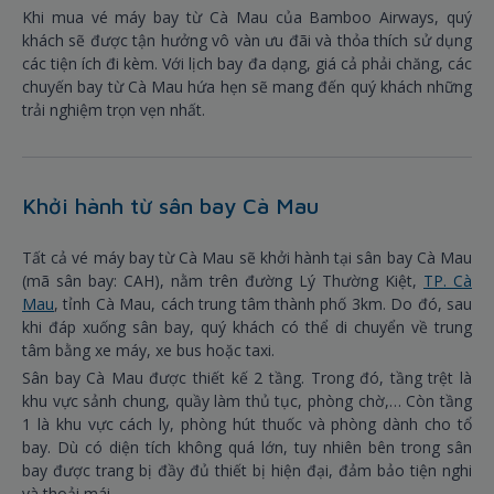
Khi mua vé máy bay từ Cà Mau của Bamboo Airways, quý
khách sẽ được tận hưởng vô vàn ưu đãi và thỏa thích sử dụng
các tiện ích đi kèm. Với lịch bay đa dạng, giá cả phải chăng, các
chuyến bay từ Cà Mau hứa hẹn sẽ mang đến quý khách những
trải nghiệm trọn vẹn nhất.
Khởi hành từ sân bay Cà Mau
Tất cả vé máy bay từ Cà Mau sẽ khởi hành tại sân bay Cà Mau
(mã sân bay: CAH), nằm trên đường Lý Thường Kiệt,
TP. Cà
Mau
, tỉnh Cà Mau, cách trung tâm thành phố 3km. Do đó, sau
khi đáp xuống sân bay, quý khách có thể di chuyển về trung
tâm bằng xe máy, xe bus hoặc taxi.
Sân bay Cà Mau được thiết kế 2 tầng. Trong đó, tầng trệt là
khu vực sảnh chung, quầy làm thủ tục, phòng chờ,… Còn tầng
1 là khu vực cách ly, phòng hút thuốc và phòng dành cho tổ
bay. Dù có diện tích không quá lớn, tuy nhiên bên trong sân
bay được trang bị đầy đủ thiết bị hiện đại, đảm bảo tiện nghi
và thoải mái.