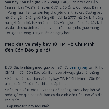
Sân bay Côn Đảo (Bà Rịa – Vũng Tàu):
Sân bay Côn Đảo
(mã sân bay “VCS”) nằm trên đường Cỏ Ống, Côn Đảo, Bà rịa
– Vũng Tàu. Hiện tại sân bay chủ yếu khai thác các đường bay
nội địa, gồm 2 tầng với tổng diện tích là 2777 m2. Dù là 1 cảng
hàng không nhỏ, tuy nhiên nơi đây vẫn góp phần thúc đẩy kinh
tế, du lịch cho tỉnh Bà Rịa – Vũng Tàu, cũng như giúp mạng
lưới giao thương trong nước đa dạng hơn.
Mẹo đặt vé máy bay từ TP. Hồ Chí Minh
đến Côn Đảo giá tốt
Dưới đây là những mẹo giúp bạn sở hữu
vé máy bay
từ TP. Hồ
Chí Minh đến Côn Đảo của Bamboo Airways giá phải chăng:
• Nên ưu tiên lựa chọn vé máy bay TP. Hồ Chí Minh – Côn Đảo
trong tuần để có mức chi phí thấp hơn.
• Nên mua vé trước 1 – 2 tháng để phòng trường hợp hết vé
hoặc giá vé quá cao nếu bạn có dự định đến Côn Đảo vào dịp
cao điểm.
• Cập nhật lịch bay mới nhất