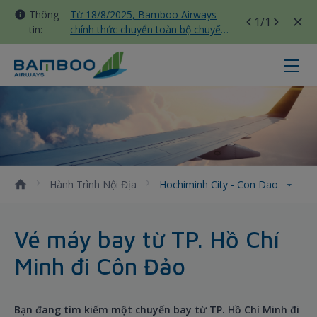
Thông
Từ 18/8/2025, Bamboo Airways
1
/1
tin:
chính thức chuyển toàn bộ chuyến
bay nội địa sang nhà ga T3 Tân
Sơn Nhất
Hochiminh City - Con Dao - Bambo
Hành Trình Nội Địa
Hochiminh City - Con Dao
Vé máy bay từ TP. Hồ Chí
Minh đi Côn Đảo
Bạn đang tìm kiếm một chuyến bay từ TP. Hồ Chí Minh đi