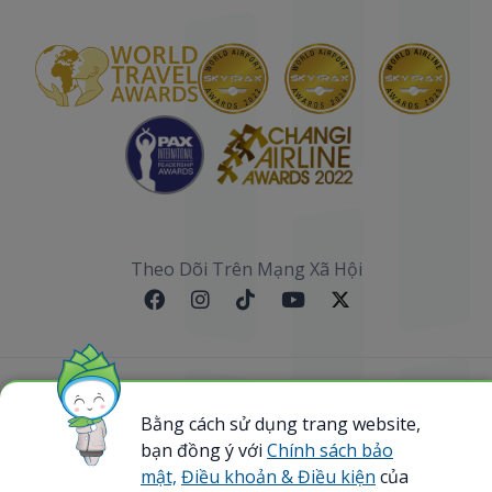
Theo Dõi Trên Mạng Xã Hội
Sơ đồ website
Bằng cách sử dụng trang website,
@ 2023 Bamboo Airways Copyright. All Rights
bạn đồng ý với
Chính sách bảo
Reserved.
mật,
Điều khoản & Điều kiện
của
Business Registration Code: 0107867370