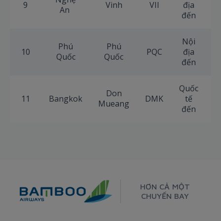
9
Vinh
VII
địa
+
An
đến
Nội
Phú
Phú
10
PQC
địa
+
Quốc
Quốc
đến
Quốc
Don
11
Bangkok
DMK
tế
+
Mueang
đến
HƠN CẢ MỘT
CHUYẾN BAY