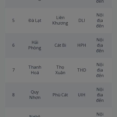
đến
Nội
Liên
5
Đà Lạt
DLI
địa
+
Khương
đến
Nội
Hải
6
Cát Bi
HPH
địa
+
Phòng
đến
Nội
Thanh
Thọ
7
THD
địa
+
Hoá
Xuân
đến
Nội
Quy
8
Phù Cát
UIH
địa
+
Nhơn
đến
Nội
Nghệ