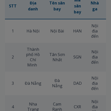
Mã
Địa
Tên sân
Nhà
STT
sân
S
danh
bay
ga
bay
Nội
1
Hà Nội
Nội Bài
HAN
địa
+
đến
Thành
Nội
phố Hồ
Tân Sơn
2
SGN
địa
+
Chí
Nhất
đến
Minh
Nội
Đà
3
Đà Nẵng
DAD
địa
+
Nẵng
đến
Nội
Nha
Cam
4
CXR
địa
+
Trang
Ranh