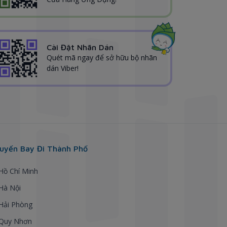
Cài Đặt Nhãn Dán
Quét mã ngay để sở hữu bộ nhãn
dán Viber!
uyến Bay Đi Thành Phố
 Hồ Chí Minh
 Hà Nội
 Hải Phòng
 Quy Nhơn