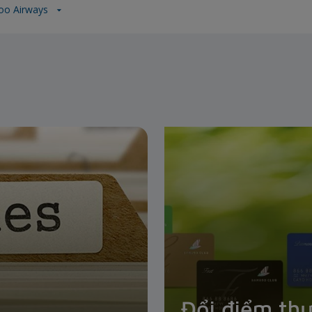
o Airways
Đổi điểm th