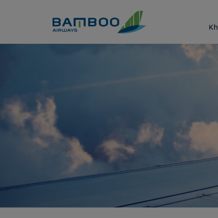
Truy cập nội dung luôn
Kh
Bamboo Airways