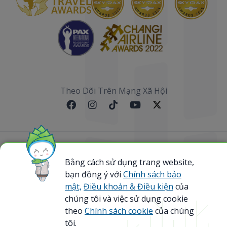
Theo Dõi Trên Mạng Xã Hội
Sơ đồ website
Bằng cách sử dụng trang website,
bạn đồng ý với
Chính sách bảo
@ 2023 Bamboo Airways Copyright. All Rights
Reserved.
mật,
Điều khoản & Điều kiện
của
Business Registration Code: 0107867370
chúng tôi và việc sử dụng cookie
theo
Chính sách cookie
của chúng
tôi.