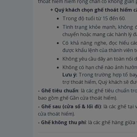
thoát hiểm hiểm rộng chân có không gian p
+ Quý khách chọn ghế thoát hiểm c
Trong độ tuổi từ 15 đến 60.
Tình trạng khỏe mạnh, không đa
chuyển hoặc mang các hành lý đ
Có khả năng nghe, đọc hiểu cá
được khẩu lệnh của thành viên t
Không yêu cầu dây an toàn nối d
Không có hạn chế nào ảnh hưởng 
Lưu ý:
Trong trường hợp tổ bay
trợ thoát hiểm, Quý khách sẽ đư
- Ghế tiêu chuẩn
: là các ghế tiêu chuẩn 
bao gồm ghế Gần cửa thoát hiểm).
- Ghế sau (cửa sổ & lối đi)
: là các ghế tạ
cửa thoát hiểm).
- Ghế không thu phí
: là các ghế hàng giữ