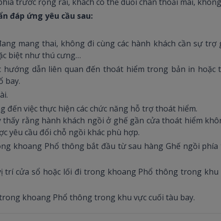
hía trước rộng rãi, khách có thể duỗi chân thoải mái, khôn
ẩn đáp ứng yêu cầu sau:
ng mang thai, không đi cùng các hành khách cần sự trợ g
ặc biệt như thú cưng…
c hướng dẫn liên quan đến thoát hiểm trong bản in hoặc
ổ bay.
ài.
đến việc thực hiện các chức năng hỗ trợ thoát hiểm.
 thấy rằng hành khách ngồi ở ghế gần cửa thoát hiểm khô
ợc yêu cầu đổi chỗ ngồi khác phù hợp.
trong khoang Phổ thông bắt đầu từ sau hàng Ghế ngồi phía
i vị trí cửa sổ hoặc lối đi trong khoang Phổ thông trong k
a trong khoang Phổ thông trong khu vực cuối tàu bay.