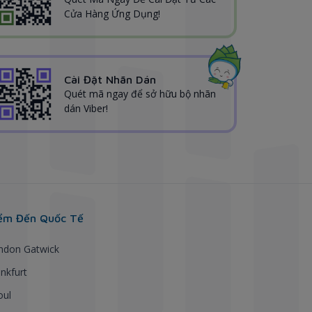
Cửa Hàng Ứng Dụng!
Cài Đặt Nhãn Dán
Quét mã ngay để sở hữu bộ nhãn
dán Viber!
ểm Đến Quốc Tế
ndon Gatwick
nkfurt
oul