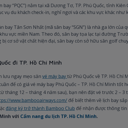
 bay “PQC”) nằm tại xã Dương Tơ, TP. Phú Quốc, tỉnh Kiên 
 vụ du khách check-in, nghỉ ngơi và các khu vực khác như k
ân bay Tân Sơn Nhất (mã sân bay “SGN”) là nhà ga lớn của qu
khu vực miền Nam. Theo đó, sân bay tọa lạc tại đường Trườ
 bị cơ sở vật chất hiện đại, sân bay còn sở hữu sân golf chu
Quốc đi TP. Hồ Chí Minh
nên lưu ngay mẹo săn
vé máy bay
từ Phú Quốc về TP. Hồ Chí Mi
tuần để có giá vé máy bay Phú Quốc – TP. Hồ Chí Minh tốt h
ừ tháng 12 – tháng 4 năm sau), bạn nên đặt vé trước 2 – 3 th
tps://www.bambooairways.com/
để biết thêm về lịch bay sắp
ặc
đăng ký trở thành Bamboo Club
để nhận được thông tin 
 Minh với
Cẩm nang du lịch TP. Hồ Chí Minh
.