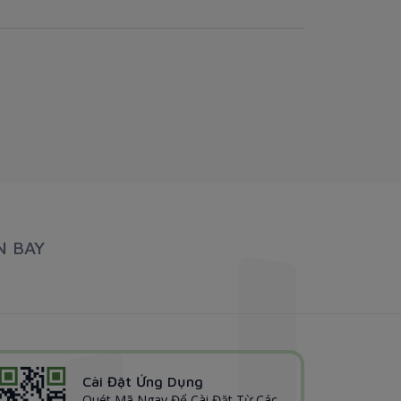
N BAY
Cài Đặt Ứng Dụng
Quét Mã Ngay Để Cài Đặt Từ Các