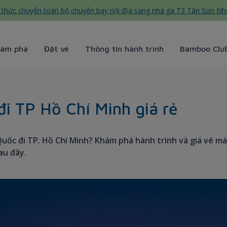
thức chuyển toàn bộ chuyến bay nội địa sang nhà ga T3 Tân Sơn Nh
ám phá
Đặt vé
Thông tin hành trình
Bamboo Clu
- Bamboo Airways
i TP Hồ Chí Minh giá rẻ
uốc đi TP. Hồ Chí Minh? Khám phá hành trình và giá vé m
au đây.