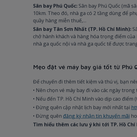
Sân bay Phú Quốc:
Sân bay Phú Quốc (mã sân
10km. Theo đó, nhà ga có 2 tầng dùng để phục
quầy hàng miễn thuế,…
Sân bay Tân Sơn Nhất (TP. Hồ Chí Minh):
S
chở hành khách và hàng hóa trọng điểm của 
nhà ga quốc nội và nhà ga quốc tế được trang
Mẹo đặt vé máy bay giá tốt từ Phú 
Để chuyến đi thêm tiết kiệm và thú vị, bạn 
• Nên chọn vé máy bay đi vào các ngày trong 
• Nếu đến TP. Hồ Chí Minh vào dịp cao điểm (t
• Đừng quên cập nhật lịch bay mới nhất tại
ht
• Đừng quên
đăng ký nhận tin khuyến mãi
ho
Tìm hiểu thêm các lưu ý khi tới TP. Hồ Chí