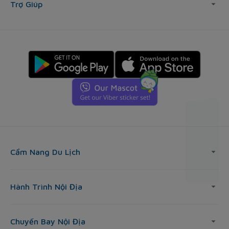
Trợ Giúp
Cẩm Nang Du Lịch
Hành Trình Nội Địa
Chuyến Bay Nội Địa