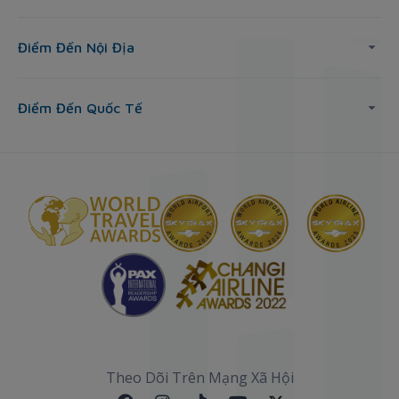
Điểm Đến Nội Địa
Điểm Đến Quốc Tế
Theo Dõi Trên Mạng Xã Hội