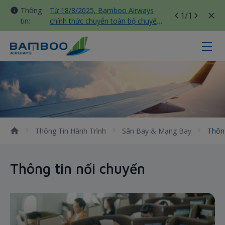
Thông
Từ 18/8/2025, Bamboo Airways
1
/1
tin:
chính thức chuyển toàn bộ chuyến
bay nội địa sang nhà ga T3 Tân
Sơn Nhất
Thông tin nối chuyến - Bamboo Ai
Thông Tin Hành Trình
Sân Bay & Mạng Bay
Thôn
Thông tin nối chuyến