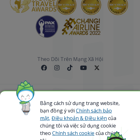
Theo Dõi Trên Mạng Xã Hội
Sơ đồ website
Bằng cách sử dụng trang website,
bạn đồng ý với
Chính sách bảo
@ 2023 Bamboo Airways Copyright. All Rights
Reserved.
mật,
Điều khoản & Điều kiện
của
Business Registration Code: 0107867370
chúng tôi và việc sử dụng cookie
theo
Chính sách cookie
của chúng