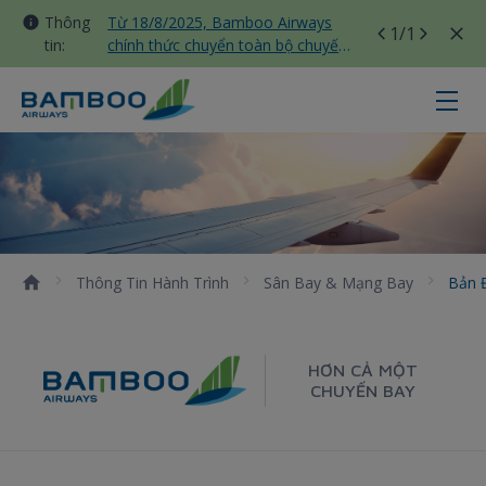
Thông
Từ 18/8/2025, Bamboo Airways
1
/1
tin:
chính thức chuyển toàn bộ chuyến
bay nội địa sang nhà ga T3 Tân
Sơn Nhất
Bản đồ sân bay - Bamboo Airways
Thông Tin Hành Trình
Sân Bay & Mạng Bay
Bản 
HƠN CẢ MỘT
CHUYẾN BAY