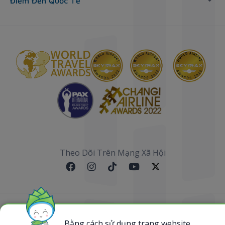
Điểm Đến Quốc Tế
Theo Dõi Trên Mạng Xã Hội
Sơ đồ website
Bằng cách sử dụng trang website,