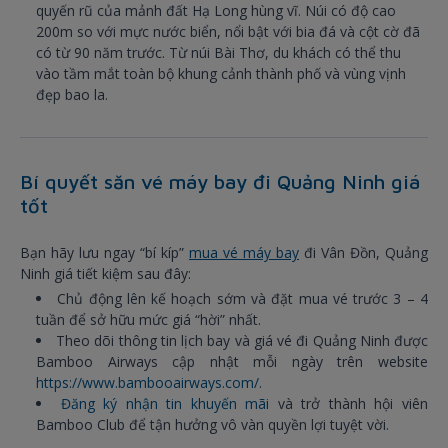
quyến rũ của mảnh đất Hạ Long hùng vĩ. Núi có độ cao
200m so với mực nước biển, nổi bật với bia đá và cột cờ đã
có từ 90 năm trước. Từ núi Bài Thơ, du khách có thể thu
vào tầm mắt toàn bộ khung cảnh thành phố và vùng vịnh
đẹp bao la.
Bí quyết săn vé máy bay đi Quảng Ninh giá
tốt
Bạn hãy lưu ngay “bí kíp”
mua vé máy bay
đi Vân Đồn, Quảng
Ninh giá tiết kiệm sau đây:
Chủ động lên kế hoạch sớm và đặt mua vé trước 3 – 4
tuần để sở hữu mức giá “hời” nhất.
Theo dõi thông tin lịch bay và giá vé đi Quảng Ninh được
Bamboo Airways cập nhật mỗi ngày trên website
https://www.bambooairways.com/
.
Đăng ký nhận tin khuyến mãi
và trở thành hội viên
Bamboo Club để tận hưởng vô vàn quyền lợi tuyệt vời.