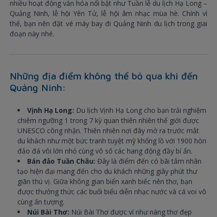
nhiều hoạt động văn hóa nổi bật như Tuần lễ du lịch Hạ Long –
Quảng Ninh, lễ hội Yên Tử, lễ hội âm nhạc mùa hè. Chính vì
thế, bạn nên đặt vé máy bay đi Quảng Ninh du lịch trong giai
đoạn này nhé.
Những địa điểm không thể bỏ qua khi đến
Quảng Ninh:
Vịnh Hạ Long:
Du lịch Vịnh Hạ Long cho bạn trải nghiệm
chiêm ngưỡng 1 trong 7 kỳ quan thiên nhiên thế giới được
UNESCO công nhận. Thiên nhiên nơi đây mở ra trước mắt
du khách như một bức tranh tuyệt mỹ khổng lồ với 1900 hòn
đảo đá vôi lớn nhỏ cùng vô số các hang động đầy bí ẩn.
Bán đảo Tuần Châu:
Đây là điểm đến có bãi tắm nhân
tạo hiện đại mang đến cho du khách những giây phút thư
giãn thú vị. Giữa không gian biển xanh biếc nên thơ, bạn
được thưởng thức các buổi biểu diễn nhạc nước và cá voi vô
cùng ấn tượng.
Núi Bài Thơ:
Núi Bài Thơ được ví như nàng thơ đẹp