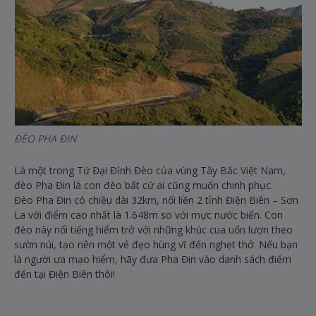
ĐÈO PHA ĐIN
HỒ
Là một trong Tứ Đại Đỉnh Đèo của vùng Tây Bắc Việt Nam,
Hồ
đèo Pha Đin là con đèo bất cứ ai cũng muốn chinh phục.
Ph
Đèo Pha Đin có chiều dài 32km, nối liền 2 tỉnh Điện Biên – Sơn
hộ
La với điểm cao nhất là 1.648m so với mực nước biển. Con
đó 
đèo này nổi tiếng hiểm trở với những khúc cua uốn lượn theo
bả
sườn núi, tạo nên một vẻ đẹo hùng vĩ đến nghẹt thở. Nếu bạn
Hồ
là người ưa mạo hiểm, hãy đưa Pha Đin vào danh sách điểm
kho
đến tại Điện Biên thôi!
mặ
cùn
một