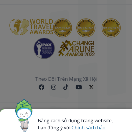
Theo Dõi Trên Mạng Xã Hội
Sơ đồ website
Bằng cách sử dụng trang website,
@ 2023 Bamboo Airways Copyright. All Rights
bạn đồng ý với
Chính sách bảo