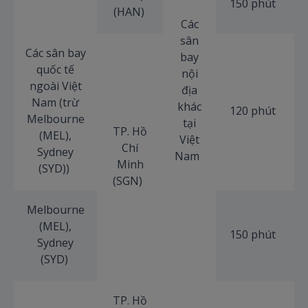
150 phút
(HAN)
Các
sân
Các sân bay
bay
quốc tế
nội
ngoài Việt
địa
Nam (trừ
khác
120 phút
Melbourne
tại
TP. Hồ
(MEL),
Việt
Chí
Sydney
Nam
Minh
(SYD))
(SGN)
Melbourne
(MEL),
150 phút
Sydney
(SYD)
TP. Hồ