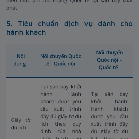
theo mức phí của chặng Quốc tế tại sân bay xuất
phát
5. Tiêu chuẩn dịch vụ dành cho
hành khách
Nối chuyến
Nội
Nối chuyến Quốc
Quốc nội –
dung
tế - Quốc nội
Quốc tế
Tại sân bay khởi
hành: Hành
Tại sân bay
khách được yêu
khởi hành:
cầu xuất trình
Hành khách
đầy đủ giấy tờ du
được yêu cầu
Giấy tờ
lịch theo quy
xuất trình đầy
du lịch
định của nhà
đủ giấy tờ du
chức trách sân
lịch theo quy