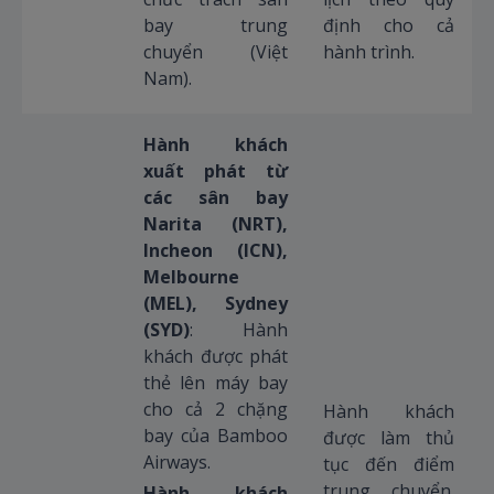
bay trung
định cho cả
chuyển (Việt
hành trình.
Nam).
Hành khách
xuất phát từ
các sân bay
Narita (NRT),
Incheon (ICN),
Melbourne
(MEL), Sydney
(SYD)
: Hành
khách được phát
thẻ lên máy bay
cho cả 2 chặng
Hành khách
bay của Bamboo
được làm thủ
Airways.
tục đến điểm
trung chuyển.
Hành khách