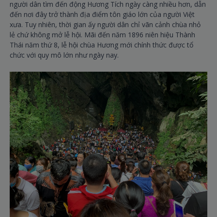
người dân tìm đến động Hương Tích ngày càng nhiều hơn, dẫn
đến nơi đây trở thành địa điểm tôn giáo lớn của người Việt
xưa. Tuy nhiên, thời gian ấy người dân chỉ vãn cảnh chùa nhỏ
lẻ chứ không mở lễ hội. Mãi đến năm 1896 niên hiệu Thành
Thái năm thứ 8, lễ hội chùa Hương mới chính thức được tổ
chức với quy mô lớn như ngày nay.