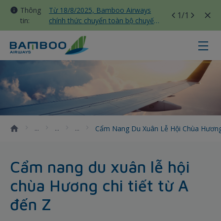
Thông
Từ 18/8/2025, Bamboo Airways
1
/1
tin:
chính thức chuyển toàn bộ chuyến
bay nội địa sang nhà ga T3 Tân
Sơn Nhất
Cẩm nang du xuân lễ hội chùa Hươ
Cẩm Nang Du Xuân Lễ Hội Chùa Hương 
Cẩm nang du xuân lễ hội
chùa Hương chi tiết từ A
đến Z