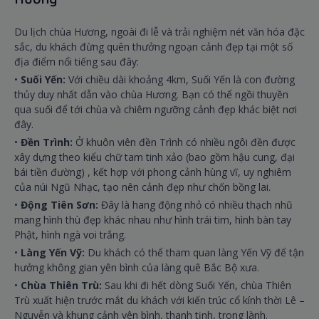
Du lịch chùa Hương, ngoài đi lễ và trải nghiệm nét văn hóa đặc
sắc, du khách đừng quên thưởng ngoạn cảnh đẹp tại một số
địa điểm nổi tiếng sau đây:
•
Suối Yến:
Với chiều dài khoảng 4km, Suối Yến là con đường
thủy duy nhất dẫn vào chùa Hương. Bạn có thể ngồi thuyền
qua suối để tới chùa và chiêm ngưỡng cảnh đẹp khác biệt nơi
đây.
•
Đền Trình:
Ở khuôn viên đền Trình có nhiều ngôi đền được
xây dựng theo kiểu chữ tam tinh xảo (bao gồm hậu cung, đại
bái tiền đường) , kết hợp với phong cảnh hùng vĩ, uy nghiêm
của núi Ngũ Nhạc, tạo nên cảnh đẹp như chốn bồng lai.
•
Động Tiên Sơn:
Đây là hang động nhỏ có nhiều thạch nhũ
mang hình thù đẹp khác nhau như hình trái tim, hình bàn tay
Phật, hình ngà voi trắng.
•
Làng Yến Vỹ:
Du khách có thể tham quan làng Yến Vỹ để tận
hưởng không gian yên bình của làng quê Bắc Bộ xưa.
•
Chùa Thiên Trù:
Sau khi đi hết dòng Suối Yến, chùa Thiên
Trù xuất hiện trước mắt du khách với kiến trúc cổ kính thời Lê –
Nguyễn và khung cảnh yên bình, thanh tịnh, trong lành.