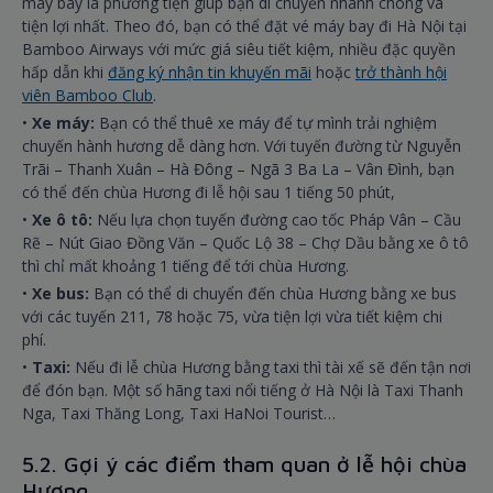
máy bay là phương tiện giúp bạn di chuyển nhanh chóng và
tiện lợi nhất. Theo đó, bạn có thể đặt vé máy bay đi Hà Nội tại
Bamboo Airways với mức giá siêu tiết kiệm, nhiều đặc quyền
hấp dẫn khi
đăng ký nhận tin khuyến mãi
hoặc
trở thành hội
viên Bamboo Club
.
•
Xe máy:
Bạn có thể thuê xe máy để tự mình trải nghiệm
chuyến hành hương dễ dàng hơn. Với tuyến đường từ Nguyễn
Trãi – Thanh Xuân – Hà Đông – Ngã 3 Ba La – Vân Đình, bạn
có thể đến chùa Hương đi lễ hội sau 1 tiếng 50 phút,
•
Xe ô tô:
Nếu lựa chọn tuyến đường cao tốc Pháp Vân – Cầu
Rẽ – Nút Giao Đồng Văn – Quốc Lộ 38 – Chợ Dầu bằng xe ô tô
thì chỉ mất khoảng 1 tiếng để tới chùa Hương.
•
Xe bus:
Bạn có thể di chuyển đến chùa Hương bằng xe bus
với các tuyến 211, 78 hoặc 75, vừa tiện lợi vừa tiết kiệm chi
phí.
•
Taxi:
Nếu đi lễ chùa Hương bằng taxi thì tài xế sẽ đến tận nơi
để đón bạn. Một số hãng taxi nổi tiếng ở Hà Nội là Taxi Thanh
Nga, Taxi Thăng Long, Taxi HaNoi Tourist…
5.2. Gợi ý các điểm tham quan ở lễ hội chùa
Hương