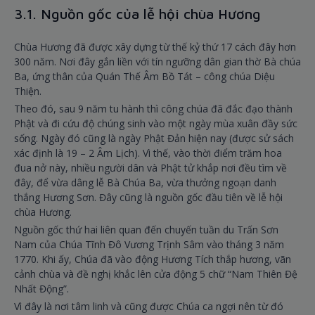
3.1. Nguồn gốc của lễ hội chùa Hương
Chùa Hương đã được xây dựng từ thế kỷ thứ 17 cách đây hơn
300 năm. Nơi đây gắn liền với tín ngưỡng dân gian thờ Bà chúa
Ba, ứng thân của Quán Thế Âm Bồ Tát – công chúa Diệu
Thiện.
Theo đó, sau 9 năm tu hành thì công chúa đã đắc đạo thành
Phật và đi cứu độ chúng sinh vào một ngày mùa xuân đầy sức
sống. Ngày đó cũng là ngày Phật Đản hiện nay (được sử sách
xác định là 19 – 2 Âm Lịch). Vì thế, vào thời điểm trăm hoa
đua nở này, nhiều người dân và Phật tử khắp nơi đều tìm về
đây, để vừa dâng lễ Bà Chúa Ba, vừa thưởng ngoạn danh
thắng Hương Sơn. Đây cũng là nguồn gốc đầu tiên về lễ hội
chùa Hương.
Nguồn gốc thứ hai liên quan đến chuyến tuần du Trấn Sơn
Nam của Chúa Tĩnh Đô Vương Trịnh Sâm vào tháng 3 năm
1770. Khi ấy, Chúa đã vào động Hương Tích thắp hương, vãn
cảnh chùa và đề nghị khắc lên cửa động 5 chữ “Nam Thiên Đệ
Nhất Động”.
Vì đây là nơi tâm linh và cũng được Chúa ca ngợi nên từ đó