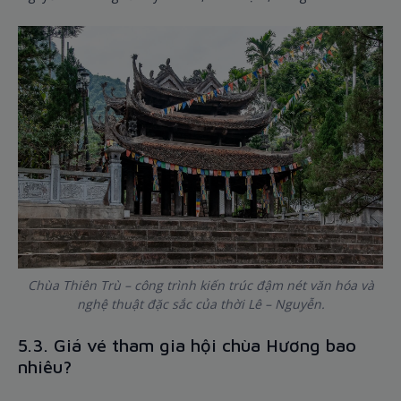
Chùa Thiên Trù – công trình kiến trúc đậm nét văn hóa và
nghệ thuật đặc sắc của thời Lê – Nguyễn.
5.3. Giá vé tham gia hội chùa Hương bao
nhiêu?