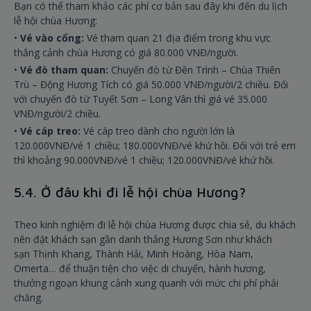
Bạn có thể tham khảo các phí cơ bản sau đây khi đến du lịch
lễ hội chùa Hương:
•
Vé vào cổng:
Vé tham quan 21 địa điểm trong khu vực
thắng cảnh chùa Hương có giá 80.000 VNĐ/người.
•
Vé đò tham quan:
Chuyến đò từ Đền Trình – Chùa Thiên
Trù – Động Hương Tích có giá 50.000 VNĐ/người/2 chiều. Đối
với chuyến đò từ Tuyết Sơn – Long Vân thì giá vé 35.000
VNĐ/người/2 chiều.
•
Vé cáp treo:
Vé cáp treo dành cho người lớn là
120.000VNĐ/vé 1 chiều; 180.000VNĐ/vé khứ hồi. Đối với trẻ em
thì khoảng 90.000VNĐ/vé 1 chiều; 120.000VNĐ/vé khứ hồi.
5.4. Ở đâu khi đi lễ hội chùa Hương?
Theo kinh nghiệm đi lễ hội chùa Hương được chia sẻ, du khách
nên đặt khách sạn gần danh thắng Hương Sơn như khách
sạn Thịnh Khang, Thành Hải, Minh Hoàng, Hòa Nam,
Omerta… để thuận tiện cho việc di chuyển, hành hương,
thưởng ngoạn khung cảnh xung quanh với mức chi phí phải
chăng.