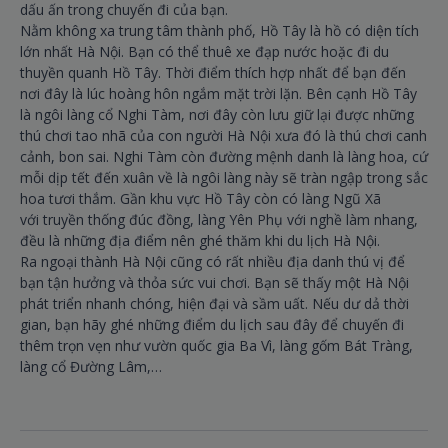
dấu ấn trong chuyến đi của bạn.
Nằm không xa trung tâm thành phố, Hồ Tây là hồ có diện tích
lớn nhất Hà Nội. Bạn có thể thuê xe đạp nước hoặc đi du
thuyền quanh Hồ Tây. Thời điểm thích hợp nhất để bạn đến
nơi đây là lúc hoàng hôn ngắm mặt trời lặn. Bên cạnh Hồ Tây
là ngôi làng cổ Nghi Tàm, nơi đây còn lưu giữ lại được những
thú chơi tao nhã của con người Hà Nội xưa đó là thú chơi canh
cảnh, bon sai. Nghi Tàm còn đường mệnh danh là làng hoa, cứ
mỗi dịp tết đến xuân về là ngôi làng này sẽ tràn ngập trong sắc
hoa tươi thắm. Gần khu vực Hồ Tây còn có làng Ngũ Xã
với truyền thống đúc đồng, làng Yên Phụ với nghề làm nhang,
đều là những địa điểm nên ghé thăm khi du lịch Hà Nội.
Ra ngoại thành Hà Nội cũng có rất nhiều địa danh thú vị để
bạn tận hưởng và thỏa sức vui chơi. Bạn sẽ thấy một Hà Nội
phát triển nhanh chóng, hiện đại và sầm uất. Nếu dư dả thời
gian, bạn hãy ghé những điểm du lịch sau đây để chuyến đi
thêm trọn vẹn như vườn quốc gia Ba Vì, làng gốm Bát Tràng,
làng cổ Đường Lâm,…