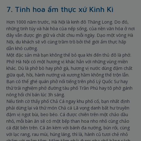
7. Tinh hoa ẩm thực xứ Kinh Kì
Hơn 1000 năm trước, Hà Nội là kinh đô Thăng Long. Do đó,
những tinh túy và hài hòa của nếp sống, của nền văn hóa ở nơi
đây vẫn được gìn giữ và chắt chiu mỗi ngày. Dạo một vòng Hà
Nội, du khách sẽ vô cùng trầm trồ bởi thế giới ẩm thực hấp
dẫn khó cưỡng.
Một đặc sản mà bạn không thể bỏ qua khi đến thủ đô là phở.
Phở Hà Nội có một hương vị khác hẳn với những vùng miền
khác. Dù là phở bò hay phở gà, hương vị nước dùng đậm chất
giữa quê, hồi, hành nướng và xương hầm không thể trộn lẫn.
Bạn có thể ghé quán phở nổi tiếng trên phố Lý Quốc Sư hay
thử trải nghiệm phở đường tàu phố Trần Phú hay tô phở gánh
nóng hổi chí bán lúc 3h sáng.
Nếu tình cờ thấy phố Chả Cá ngay khu phố cổ, bạn nhất định
phải dừng lại và thử món Chả cá Lã vọng danh bất hư truyền
đậm vị ngọt bùi, beo béo. Cá được chiên trên một chảo dầu
nhỏ, mỗi bàn ăn sẽ có một bếp than hoa nho nhỏ cùng chảo
cá đặt bên trên. Cá ăn kèm với bánh đa nướng, bún rối, cùng
với lạc rang, rau mùi, húng láng, thì là, hành củ tươi chẻ nhỏ
chấm với mắm tôm. Mắm tôm phải được pha chế bằng cách