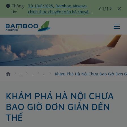
Thông
Từ 18/8/2025, Bamboo Airways
1
/1
tin:
chính thức chuyển toàn bộ chuyến
bay nội địa sang nhà ga T3 Tân
Sơn Nhất
Khám phá Hà Nội chưa bao giờ đơ
Khám Phá Hà Nội Chưa Bao Giờ Đơn G
KHÁM PHÁ HÀ NỘI CHƯA
BAO GIỜ ĐƠN GIẢN ĐẾN
THẾ