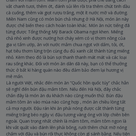
vắt chanh tươi, thêm ớt, đánh sủi lên rồi tra thêm chút tinh dầu
cà cuống, thêm vài giọt rượu trắng, một ít nước mỡ và đường.
Miền Nam cũng có món bún chả nhưng ở Hà Nội, món ăn này
được chế biến theo cách hoàn toàn khác. Món ăn nức tiếng đã
từng được Tổng thống Mỹ Barack Obama ngợi khen. Miếng
chả nhỏ xinh được nướng hơi cháy xém có vị thơm nồng của
gia vị tẩm ướp, ăn với nước mắm chua ngọt với dấm, tỏi, ớt,
hạt tiêu thơm lừng trộn cùng đu đủ xanh cắt thành từng miếng
nhỏ. Kèm theo đó là bún sợi thanh thanh mát mát và các loại
rau sống khác. Đối với món ăn dân dã này, bạn có thể thưởng
thức ở bất kì hàng quán nào đều đảm bảo đem lại hương vị
mê mẩn.
Là người Việt, nhắc đến món ăn “Quốc hồn quốc túy” chắc hẳn
sẽ nghĩ đến bún đậu mắm tôm. Nếu đến Hà Nội, đây chắc
chắn đây là món ăn du khách nào cũng muốn thử. Bún đậu
mắm tôm ăn vào mùa nào cũng hợp , món ăn chiều lòng tất
cả mọi người. Đậu rán khi ăn phải nóng được cắt thành từng
miếng trắng béo ngậy vị đậu tương vàng óng với lớp chiên bên
ngoài. Quan trọng nhất chính là mắm tôm, mắm tôm ngon là
khi vắt quất vào đánh lên phải bông, rưới thêm chút mỡ nóng
chấm với đậu và bún rối thực không còn gì sánh bằng. Nếu tiện