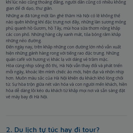
khí lúc nào cũng thoáng đãng, người dân cũng có nhiều không
gian để đi dạo, thư giãn.
Những ai đã từng một lần ghé thăm Hà Nội có lẽ không thể
nào quên không khí đặc trưng nơi đây, những làn sương mỏng
phủ quanh hồ Gươm, hồ Tây, mùi hoa sữa thơm nồng khắp
các con phố. Những hàng cây xanh mát, tỏa bóng râm khắp
những nẻo đường.
Đến ngày nay, trên khắp những con đường lớn nhỏ vẫn xuất
hiện những gánh hàng rong với tiếng rao đặc trưng. Những
quán café với hương vị khác lạ với dáng vẻ trầm mặc.
Hòa cùng nhịp sống đô thị, Hà Nội vẫn thay đổi và phát triển
mỗi ngày, khoác lên mình chiếc áo mới, hiện đại và nhộn nhịp
hơn. Muôn màu sắc của Hà Nội khiến du khách khó lòng chối
từ. Sự hòa trộn giữa nét văn hóa và con người mến khách, hiền
hòa dễ dàng lôi kéo du khách từ khắp mọi nơi và sẵn sàng đặt
vé máy bay đi Hà Nội.
2. Du lịch tự túc hay đi tour?