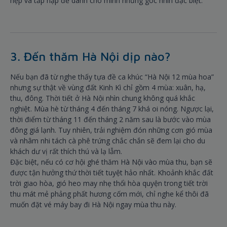
hẹp và tấp nập để dành cho mình những góc nhìn đặc biệt.
3. Đến thăm Hà Nội dịp nào?
Nếu bạn đã từ nghe thấy tựa đề ca khúc “Hà Nội 12 mùa hoa”
nhưng sự thật về vùng đất Kinh Kì chỉ gồm 4 mùa: xuân, hạ,
thu, đông. Thời tiết ở Hà Nội nhìn chung không quá khắc
nghiệt. Mùa hè từ tháng 4 đến tháng 7 khá oi nóng. Ngược lại,
thời điểm từ tháng 11 đến tháng 2 năm sau là bước vào mùa
đông giá lạnh. Tuy nhiên, trải nghiệm đón những cơn gió mùa
và nhâm nhi tách cà phê trứng chắc chắn sẽ đem lại cho du
khách dư vị rất thích thú và lạ lẫm.
Đặc biệt, nếu có cơ hội ghé thăm Hà Nội vào mùa thu, bạn sẽ
được tận hưởng thứ thời tiết tuyệt hảo nhất. Khoảnh khắc đất
trời giao hòa, gió heo may nhẹ thổi hòa quyện trong tiết trời
thu mát mẻ phảng phất hương cốm mới, chỉ nghe kể thôi đã
muốn đặt vé máy bay đi Hà Nội ngay mùa thu này.