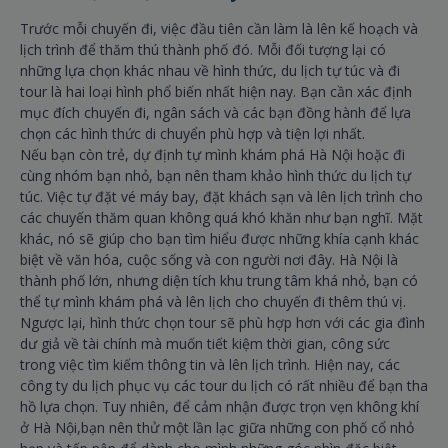
Trước mỗi chuyến đi, việc đầu tiên cần làm là lên kế hoạch và
lịch trình để thăm thú thành phố đó. Mỗi đối tượng lại có
những lựa chọn khác nhau về hình thức, du lịch tự túc và đi
tour là hai loại hình phổ biến nhất hiện nay. Bạn cần xác định
mục đích chuyến đi, ngân sách và các bạn đồng hành để lựa
chọn các hình thức di chuyển phù hợp và tiện lợi nhất.
Nếu bạn còn trẻ, dự định tự mình khám phá Hà Nội hoặc đi
cùng nhóm bạn nhỏ, bạn nên tham khảo hình thức du lịch tự
túc. Việc tự đặt vé máy bay, đặt khách sạn và lên lịch trình cho
các chuyến thăm quan không quá khó khăn như bạn nghĩ. Mặt
khác, nó sẽ giúp cho bạn tìm hiểu được những khía cạnh khác
biệt về văn hóa, cuộc sống và con người nơi đây. Hà Nội là
thành phố lớn, nhưng diện tích khu trung tâm khá nhỏ, bạn có
thể tự mình khám phá và lên lịch cho chuyến đi thêm thú vị.
Ngược lại, hình thức chọn tour sẽ phù hợp hơn với các gia đình
dư giả về tài chính mà muốn tiết kiệm thời gian, công sức
trong việc tìm kiếm thông tin và lên lịch trình. Hiện nay, các
công ty du lịch phục vụ các tour du lịch có rất nhiều để bạn tha
hồ lựa chọn. Tuy nhiên, để cảm nhận được trọn vẹn không khí
ở Hà Nội,bạn nên thử một lần lạc giữa những con phố cổ nhỏ