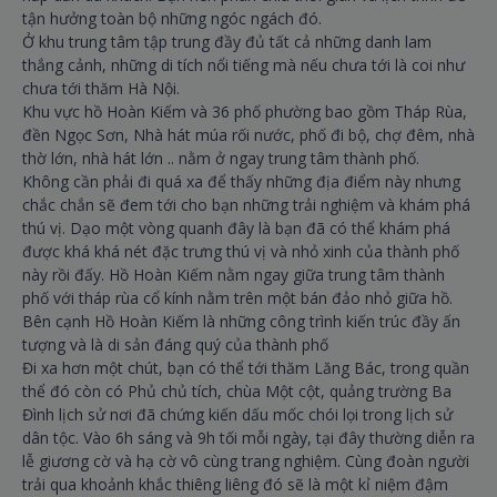
tận hưởng toàn bộ những ngóc ngách đó.
Ở khu trung tâm tập trung đầy đủ tất cả những danh lam
thắng cảnh, những di tích nổi tiếng mà nếu chưa tới là coi như
chưa tới thăm Hà Nội.
Khu vực hồ Hoàn Kiếm và 36 phố phường bao gồm Tháp Rùa,
đền Ngọc Sơn, Nhà hát múa rối nước, phố đi bộ, chợ đêm, nhà
thờ lớn, nhà hát lớn .. nằm ở ngay trung tâm thành phố.
Không cần phải đi quá xa để thấy những địa điểm này nhưng
chắc chắn sẽ đem tới cho bạn những trải nghiệm và khám phá
thú vị. Dạo một vòng quanh đây là bạn đã có thể khám phá
được khá khá nét đặc trưng thú vị và nhỏ xinh của thành phố
này rồi đấy. Hồ Hoàn Kiếm nằm ngay giữa trung tâm thành
phố với tháp rùa cổ kính nằm trên một bán đảo nhỏ giữa hồ.
Bên cạnh Hồ Hoàn Kiếm là những công trình kiến trúc đầy ấn
tượng và là di sản đáng quý của thành phố
Đi xa hơn một chút, bạn có thể tới thăm Lăng Bác, trong quần
thể đó còn có Phủ chủ tích, chùa Một cột, quảng trường Ba
Đình lịch sử nơi đã chứng kiến dấu mốc chói lọi trong lịch sử
dân tộc. Vào 6h sáng và 9h tối mỗi ngày, tại đây thường diễn ra
lễ giương cờ và hạ cờ vô cùng trang nghiệm. Cùng đoàn người
trải qua khoảnh khắc thiêng liêng đó sẽ là một kỉ niệm đậm