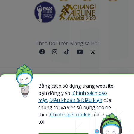
Theo Dõi Trên Mạng Xã Hội
Sơ đồ website
Bằng cách sử dụng trang website,
@ 2023 Bamboo Airways Copyright. All Rights
bạn đồng ý với
Chính sách bảo
Reserved.
mật,
Điều khoản & Điều kiện
của
Business Registration Code: 0107867370
chúng tôi và việc sử dụng cookie
theo
Chính sách cookie
của chúng
tôi.