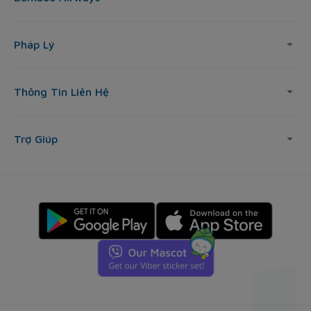
Pháp Lý
Thông Tin Liên Hệ
Trợ Giúp