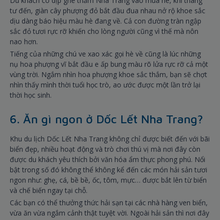
Du khách có dịp ghé thăm Nha Trang vào mùa hè, khi tháng
tư đến, giàn cây phượng đỏ bắt đầu đua nhau nở rộ khoe sắc
dịu dàng báo hiệu màu hè đang về. Cả con đường tràn ngập
sắc đỏ tươi rực rỡ khiến cho lòng người cũng vì thế mà nôn
nao hơn.
Tiếng của những chú ve xao xác gọi hè về cũng là lúc những
nụ hoa phượng vĩ bắt đầu e ấp bung màu rõ lửa rực rỡ cả một
vùng trời. Ngắm nhìn hoa phượng khoe sắc thắm, bạn sẽ chợt
nhìn thấy mình thời tuổi học trò, ao ước được một lần trở lại
thời học sinh.
6. Ăn gì ngon ở Dốc Lết Nha Trang?
Khu du lịch Dốc Lết Nha Trang không chỉ được biết đến với bãi
biển đẹp, nhiều hoạt động và trò chơi thú vị mà nơi đây còn
được du khách yêu thích bởi văn hóa ẩm thực phong phú. Nổi
bật trong số đó không thể không kể đến các món hải sản tươi
ngon như: ghẹ, cá, bề bề, ốc, tôm, mực… được bắt lên từ biển
và chế biến ngay tại chỗ.
Các bạn có thể thưởng thức hải sạn tại các nhà hàng ven biển,
vừa ăn vừa ngắm cảnh thật tuyệt vời. Ngoài hải sản thì nơi đây