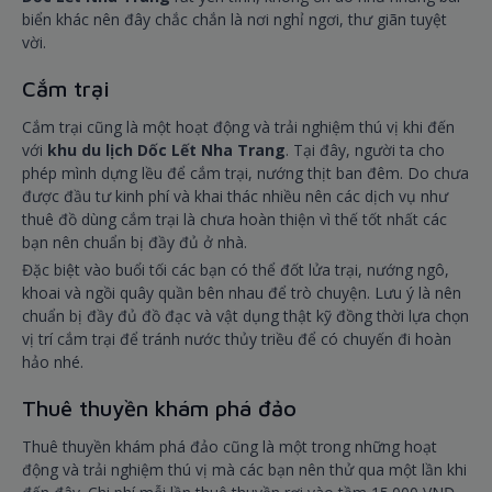
biển khác nên đây chắc chắn là nơi nghỉ ngơi, thư giãn tuyệt
vời.
Cắm trại
Cắm trại cũng là một hoạt động và trải nghiệm thú vị khi đến
với
khu du lịch Dốc Lết Nha Trang
. Tại đây, người ta cho
phép mình dựng lều để cắm trại, nướng thịt ban đêm. Do chưa
được đầu tư kinh phí và khai thác nhiều nên các dịch vụ như
thuê đồ dùng cắm trại là chưa hoàn thiện vì thế tốt nhất các
bạn nên chuẩn bị đầy đủ ở nhà.
Đặc biệt vào buổi tối các bạn có thể đốt lửa trại, nướng ngô,
khoai và ngồi quây quần bên nhau để trò chuyện. Lưu ý là nên
chuẩn bị đầy đủ đồ đạc và vật dụng thật kỹ đồng thời lựa chọn
vị trí cắm trại để tránh nước thủy triều để có chuyến đi hoàn
hảo nhé.
Thuê thuyền khám phá đảo
Thuê thuyền khám phá đảo cũng là một trong những hoạt
động và trải nghiệm thú vị mà các bạn nên thử qua một lần khi