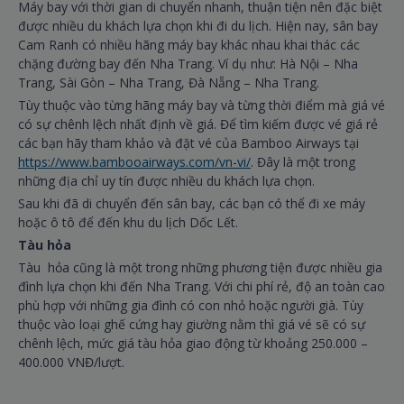
Máy bay với thời gian di chuyển nhanh, thuận tiện nên đặc biệt
được nhiều du khách lựa chọn khi đi du lịch. Hiện nay, sân bay
Cam Ranh có nhiều hãng máy bay khác nhau khai thác các
chặng đường bay đến Nha Trang. Ví dụ như: Hà Nội – Nha
Trang, Sài Gòn – Nha Trang, Đà Nẵng – Nha Trang.
Tùy thuộc vào từng hãng máy bay và từng thời điểm mà giá vé
có sự chênh lệch nhất định về giá. Để tìm kiếm được vé giá rẻ
các bạn hãy tham khảo và đặt vé của Bamboo Airways tại
https://www.bambooairways.com/vn-vi/
. Đây là một trong
những địa chỉ uy tín được nhiều du khách lựa chọn.
Sau khi đã di chuyển đến sân bay, các bạn có thể đi xe máy
hoặc ô tô để đến khu du lịch Dốc Lết.
Tàu hỏa
Tàu hỏa cũng là một trong những phương tiện được nhiều gia
đình lựa chọn khi đến Nha Trang. Với chi phí rẻ, độ an toàn cao
phù hợp với những gia đình có con nhỏ hoặc người già. Tùy
thuộc vào loại ghế cứng hay giường nằm thì giá vé sẽ có sự
chênh lệch, mức giá tàu hỏa giao động từ khoảng 250.000 –
400.000 VNĐ/lượt.