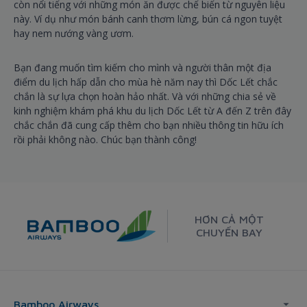
còn nổi tiếng với những món ăn được chế biến từ nguyên liệu
này. Ví dụ như món bánh canh thơm lừng, bún cá ngon tuyệt
hay nem nướng vàng ươm.
Bạn đang muốn tìm kiếm cho mình và người thân một địa
điểm du lịch hấp dẫn cho mùa hè năm nay thì Dốc Lết chắc
chắn là sự lựa chọn hoàn hảo nhất. Và với những chia sẻ về
kinh nghiệm khám phá khu du lịch Dốc Lết từ A đến Z trên đây
chắc chắn đã cung cấp thêm cho bạn nhiều thông tin hữu ích
rồi phải không nào. Chúc bạn thành công!
HƠN CẢ MỘT
CHUYẾN BAY
Bamboo Airways