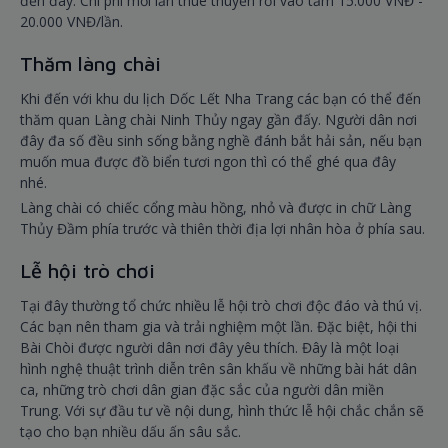
đến đây. Chi phí mỗi lần thuê thuyền rơi vào tầm 15.000 VNĐ -
20.000 VNĐ/lần.
Thăm làng chài
Khi đến với khu du lịch Dốc Lết Nha Trang các bạn có thể đến
thăm quan Làng chài Ninh Thủy ngay gần đấy. Người dân nơi
đây đa số đều sinh sống bằng nghề đánh bắt hải sản, nếu bạn
muốn mua được đồ biển tươi ngon thì có thể ghé qua đây
nhé.
Làng chài có chiếc cổng màu hồng, nhỏ và được in chữ Làng
Thủy Đầm phía trước và thiên thời địa lợi nhân hòa ở phía sau.
Lễ hội trò chơi
Tại đây thường tổ chức nhiều lễ hội trò chơi độc đáo và thú vị.
Các bạn nên tham gia và trải nghiệm một lần. Đặc biệt, hội thi
Bài Chòi được người dân nơi đây yêu thích. Đây là một loại
hình nghệ thuật trình diễn trên sân khấu về những bài hát dân
ca, những trò chơi dân gian đặc sắc của người dân miền
Trung. Với sự đầu tư về nội dung, hình thức lễ hội chắc chắn sẽ
tạo cho bạn nhiều dấu ấn sâu sắc.