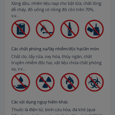
Xăng dầu, nhiên liệu nạp cho bật lửa, chất lỏng
dễ cháy, đồ uống có nồng độ cồn trên 70%,
v.v…
Các chất phóng xạ/lây nhiễm/độc hại/ăn mòn
Chất clo, tẩy rửa, oxy hóa, thủy ngân, chất
truyền nhiễm độc hại, vật liệu chứa chất phóng
xạ, v.v…
Các vật dụng nguy hiểm khác
Thuốc lá điện tử, bình cứu hỏa, đá khô (quá