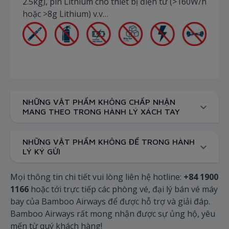
2.5kg), pin Lithium cho thiết bị điện tử (>160W/h
hoặc >8g Lithium) v.v…
NHỮNG VẬT PHẨM KHÔNG CHẤP NHẬN
MANG THEO TRONG HÀNH LÝ XÁCH TAY
NHỮNG VẬT PHẨM KHÔNG ĐỂ TRONG HÀNH
LÝ KÝ GỬI
Mọi thông tin chi tiết vui lòng liên hệ hotline:
+84 1900
1166
hoặc tới trực tiếp các phòng vé, đại lý bán vé máy
bay của Bamboo Airways để được hỗ trợ và giải đáp.
Bamboo Airways rất mong nhận được sự ủng hộ, yêu
mến từ quý khách hàng!