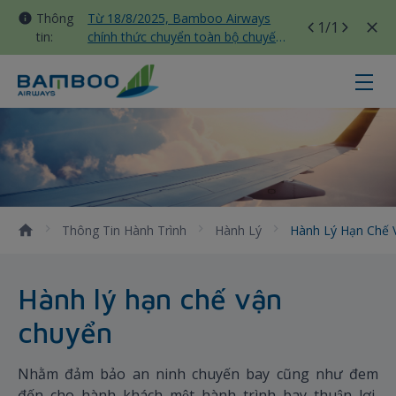
Thông
Từ 18/8/2025, Bamboo Airways
1
/1
tin:
chính thức chuyển toàn bộ chuyến
bay nội địa sang nhà ga T3 Tân
Sơn Nhất
Hành lý hạn chế vận chuyển - Ba
Thông Tin Hành Trình
Hành Lý
Hành Lý Hạn Chế
Hành lý hạn chế vận
chuyển
Nhằm đảm bảo an ninh chuyến bay cũng như đem
đến cho hành khách một hành trình bay thuận lợi,