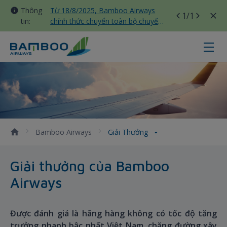
Thông
Từ 18/8/2025, Bamboo Airways
1
/1
tin:
chính thức chuyển toàn bộ chuyến
bay nội địa sang nhà ga T3 Tân
Sơn Nhất
Giải Thưởng - Bamboo Airways
Bamboo Airways
Giải Thưởng
Giải thưởng của Bamboo
Airways
Được đánh giá là hãng hàng không có tốc độ tăng
trưởng nhanh bậc nhất Việt Nam, chặng đường xây