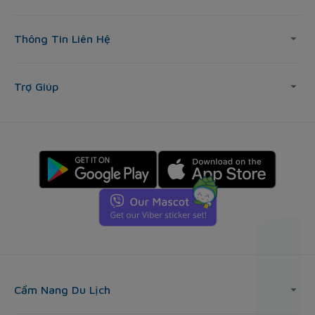
Thông Tin Liên Hệ
Trợ Giúp
Cẩm Nang Du Lịch