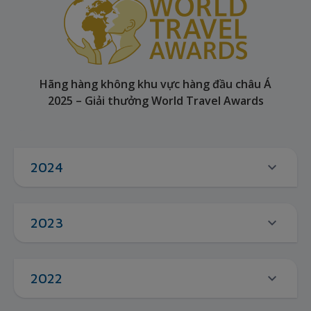
Hãng hàng không khu vực hàng đầu châu Á
2025 – Giải thưởng World Travel Awards
2024
2023
2022