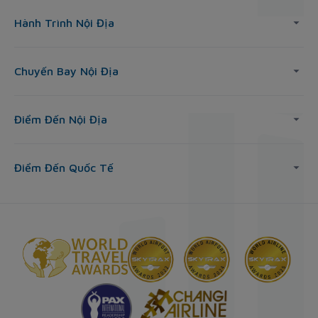
Hành Trình Nội Địa
Chuyến Bay Nội Địa
Điểm Đến Nội Địa
Điểm Đến Quốc Tế