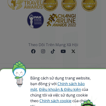
Theo Dõi Trên Mạng Xã Hội
Sơ đồ website
Bằng cách sử dụng trang website,
bạn đồng ý với
Chính sách bảo
@ 2023 Bamboo Airways Copyright. All Rights
Reserved.
mật,
Điều khoản & Điều kiện
của
Business Registration Code: 0107867370
chúng tôi và việc sử dụng cookie
theo
Chính sách cookie
của chúng