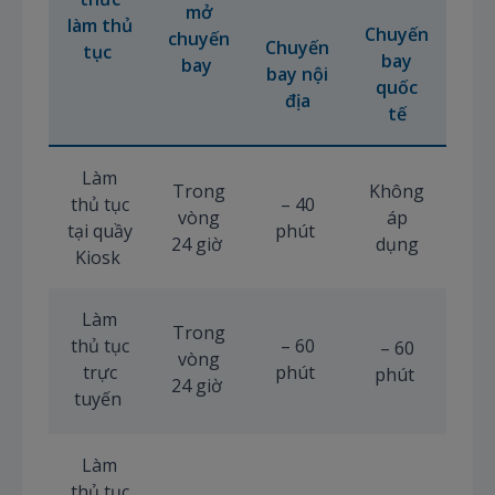
mở
làm thủ
Chuyến
chuyến
Chuyến
tục
bay
bay
bay nội
quốc
địa
tế
Làm
Trong
Không
thủ tục
– 40
vòng
áp
tại quầy
phút
24 giờ
dụng
Kiosk
Làm
Trong
thủ tục
– 60
– 60
vòng
trực
phút
phút
24 giờ
tuyến
Làm
thủ tục