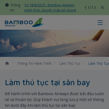
Thông
Từ 18/8/2025, Bamboo Airways
1
/1
tin:
chính thức chuyển toàn bộ chuyến
bay nội địa sang nhà ga T3 Tân
Sơn Nhất
Làm thủ tục tại sân bay - Bamboo
Thông Tin Hành Trình
Làm Thủ Tục
Làm Thủ Tục
Làm thủ tục tại sân bay
Để hành trình với Bamboo Airways được bắt đầu suôn
sẻ và thuận lợi, Quý khách vui lòng lưu ý một số thông
tin dưới đây khi làm thủ tục tại sân bay: