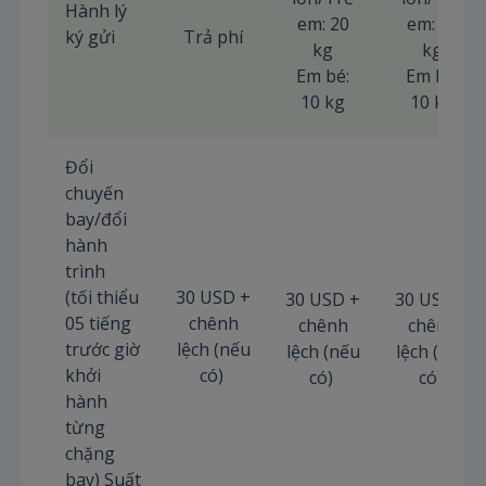
Hành lý
em: 20
em: 20
ký gửi
Trả phí
kg
kg
Em bé:
Em bé:
10 kg
10 kg
Đổi
chuyến
bay/đổi
hành
trình
(tối thiểu
30 USD +
30 USD +
30 USD +
05 tiếng
chênh
chênh
chênh
trước giờ
lệch (nếu
lệch (nếu
lệch (nếu
khởi
có)
có)
có)
hành
từng
chặng
bay) Suất