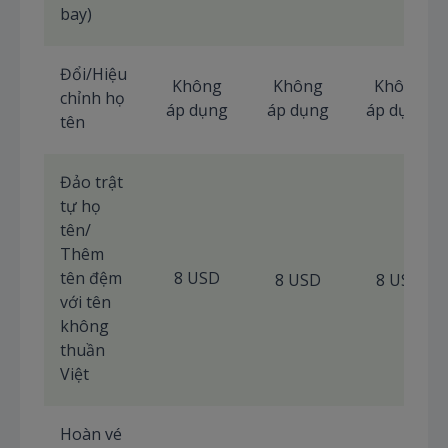
bay)
Đổi/Hiệu
Không
Không
Không
chỉnh họ
áp dụng
áp dụng
áp dụng
tên
Đảo trật
tự họ
tên/
Thêm
tên đệm
8 USD
8 USD
8 USD
với tên
không
thuần
Việt
Hoàn vé