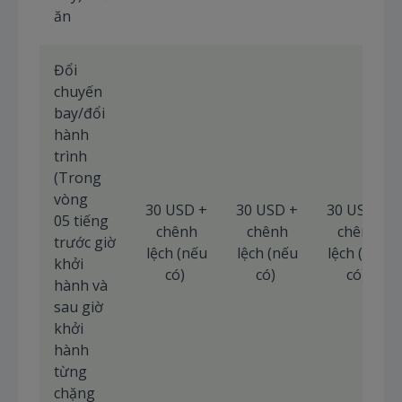
ăn
Đổi
chuyến
bay/đổi
hành
trình
(Trong
vòng
30 USD +
30 USD +
30 USD +
05 tiếng
chênh
chênh
chênh
trước giờ
lệch (nếu
lệch (nếu
lệch (nếu
khởi
có)
có)
có)
hành và
sau giờ
khởi
hành
từng
chặng