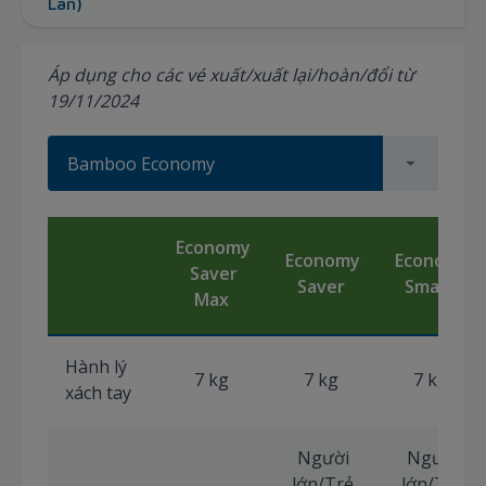
Lan)
Áp dụng cho các vé xuất/xuất lại/hoàn/đổi từ
19/11/2024
Bamboo Economy
Economy
Economy
Economy
Saver
Saver
Smart
Max
Hành lý
7 kg
7 kg
7 kg
xách tay
Người
Người
lớn/Trẻ
lớn/Trẻ