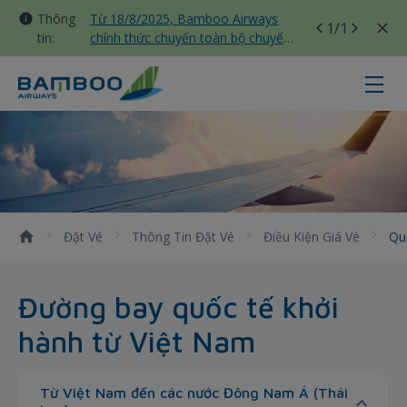
Thông
Từ 18/8/2025, Bamboo Airways
1
/1
tin:
chính thức chuyển toàn bộ chuyến
bay nội địa sang nhà ga T3 Tân
Sơn Nhất
Quốc tế đi - Bamboo Airways
Đặt Vé
Thông Tin Đặt Vé
Điều Kiện Giá Vé
Qu
Đường bay quốc tế khởi
hành từ Việt Nam
Từ Việt Nam đến các nước Đông Nam Á (Thái