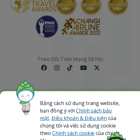
Theo Dõi Trên Mạng Xã Hội
Sơ đồ website
Bằng cách sử dụng trang website,
bạn đồng ý với
Chính sách bảo
@ 2023 Bamboo Airways Copyright. All Rights
Reserved.
mật,
Điều khoản & Điều kiện
của
Business Registration Code: 0107867370
chúng tôi và việc sử dụng cookie
theo
Chính sách cookie
của chúng