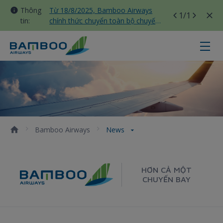
Thông
Từ 18/8/2025, Bamboo Airways
1
/1
tin:
chính thức chuyển toàn bộ chuyến
bay nội địa sang nhà ga T3 Tân
Sơn Nhất
News - Bamboo Airways
Bamboo Airways
News
HƠN CẢ MỘT
CHUYẾN BAY