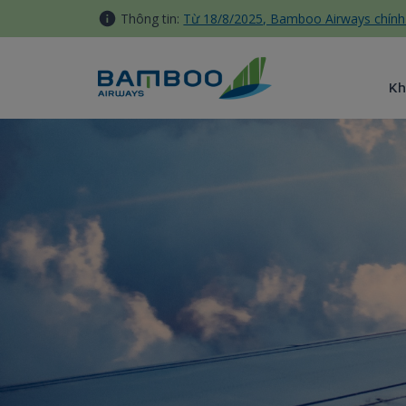
Truy cập nội dung luôn
Thông tin:
Từ 18/8/2025, Bamboo Airways chính 
Kh
Dịch vụ bổ trợ - Bamboo Air