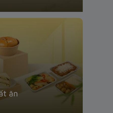
ất ăn