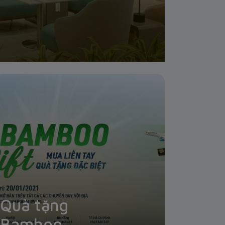
Quà tặng
Bamboo