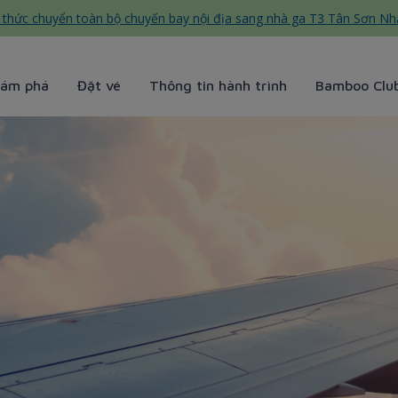
thức chuyển toàn bộ chuyến bay nội địa sang nhà ga T3 Tân Sơn Nh
ám phá
Đặt vé
Thông tin hành trình
Bamboo Clu
ways