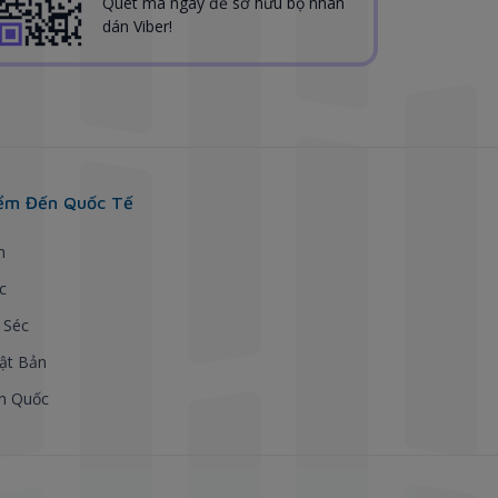
Quét mã ngay để sở hữu bộ nhãn
dán Viber!
ểm Đến Quốc Tế
h
c
 Séc
ật Bản
n Quốc